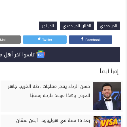
نادر حمدي
الفنان نادر حمدي
نادر نور
Mail
Twitter
Facebook
تابعوا آخر أهل مصر على 
إقرأ أيضاً
حسن الرداد يفجر مفاجآت.. طه الغريب جاهز
للعرض وهذا موعد طرحه رسميًا
بعد 16 سنة في هوليوود.. أيمن سمّان