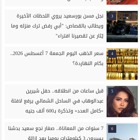
نجل مسن بورسعيد يروي اللحظات الأخيرة
3
ويطالب بالقصاص: "أبي رفض ترك منزله وما
يُثار عن تقصيرنا افتراء"
سعر الذهب اليوم الجمعة 7 أغسطس 2026..
4
بكام النهاردة؟
قبل ساعات من انطلاقه.. حفل شيرين
5
عبدالوهاب في الساحل الشمالي يرفع لافتة
«كامل العدد» وتذكرة بـ600 ألف جنيه
7 سنوات من المعاناة.. صغار نجع سعيد بدشنا
6
يسيرون 3 كيلومترات يوميا بعد إزالة