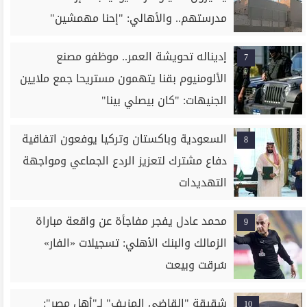
مدرستهم.. والأهالي: "إحنا مهمشين"
إديناله تحويشة العمر.. موظفو مصنع
7
الألومنيوم بقنا يتهمون مستريحا جمع ملايين
الجنيهات: "كان بيصلي بينا"
السعودية وباكستان وتركيا يوفعون اتفاقية
8
دفاع مشترك لتعزيز الردع الجماعي ومواجهة
التهديدات
محمد عادل يفجر مفاجأة عن واقعة مباراة
9
الزمالك والبنك الأهلي: تسجيلات «الفار»
سُرقت وبيعت
شقيقة "القاضي المزيف" لـ"أهل مصر":
10