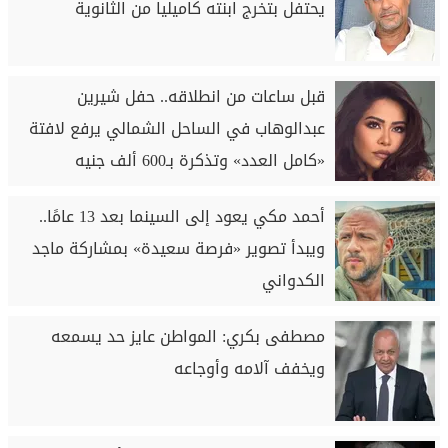
يحتفل بتخرج ابنته كاميليا من الثانوية
قبل ساعات من انطلاقه.. حفل شيرين
عبدالوهاب في الساحل الشمالي يرفع لافتة
«كامل العدد» وتذكرة بـ600 ألف جنيه
أحمد مكي يعود إلى السينما بعد 13 عامًا..
ويبدأ تصوير «فرصة سعيدة» بمشاركة ماجد
الكدواني
مصطفى بكري: المواطن عايز حد يسمعه
ويخفف آلامه وأوجاعه