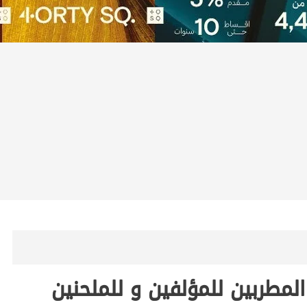
لمطربين للمؤلفين و للملحنين