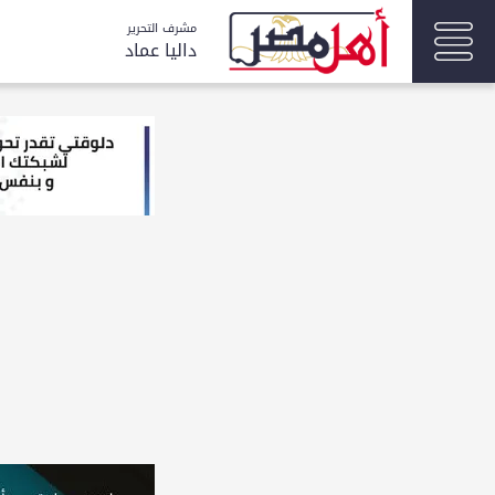
مشرف التحرير
داليا عماد