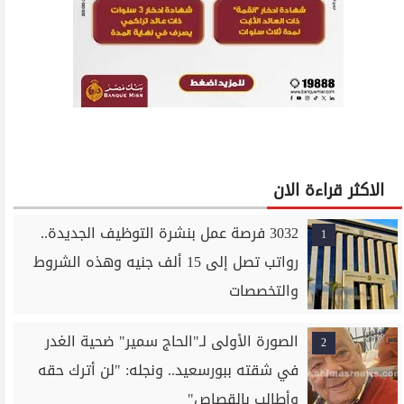
الاكثر قراءة الان
3032 فرصة عمل بنشرة التوظيف الجديدة..
1
رواتب تصل إلى 15 ألف جنيه وهذه الشروط
والتخصصات
الصورة الأولى لـ"الحاج سمير" ضحية الغدر
2
في شقته ببورسعيد.. ونجله: "لن أترك حقه
وأطالب بالقصاص"