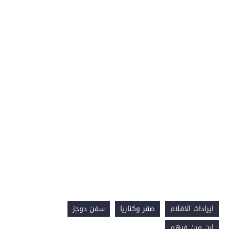
ايرادات الافلام
صقر وكناريا
سفن دوجز
ابن مين فيهم