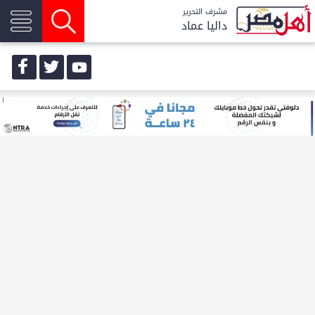
مشرف التحرير
داليا عماد