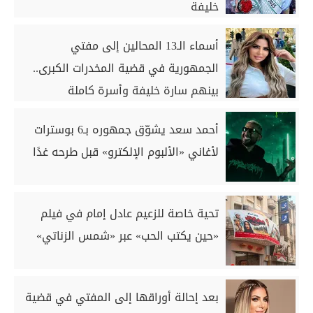
خليفة
أسماء الـ13 المحالين إلى مفتي
الجمهورية في قضية المخدرات الكبرى..
بينهم سارة خليفة وأسرة كاملة
أحمد سعد يشوّق جمهوره بـ6 بوسترات
لأغاني «الألبوم الإلكترو» قبل طرحه غدًا
تحية خاصة للزعيم عادل إمام في فيلم
«حين يكتب الحب» عبر «شمس الزناتي»
بعد إحالة أوراقها إلى المفتي في قضية