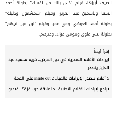
الصيف أبرزها، فيلم "خلى بالك من نفسك" بطولة أحمد
السقا وياسمين عبد العزيز، وفيلم "شمشمون ودليلة"
بطولة أحمد العوضي ومي عمر، وفيلم "ابن مين فيهم"
بطولة ليلي علوي وبيومي فؤاد، وغيرهم.
إقرأ أيضاً
إيرادات الأفلام المصرية في دور العرض.. كريم محمود عبد
العزيز يتصدر
5 أفلام تتصدر الإيرادات عالميا.. inside out 2 على القمة
تراجع إيرادات الأفلام الأجنبية.. ما علاقة حرب غزة؟.. فيديو