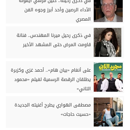
في ذكرى رحيله.. خليل مرسي أيقونة
الأداء الرصين وأحد أبرز وجوه الفن
المصري
في ذكرى رحيل ميرنا المهندس.. فنانة
قاومت المرض حتى المشهد الأخير
على أنغام «بيان هام».. أحمد غزي وكزبرة
يطلقان الرقصة الرسمية لفيلم «محمود
التاني»
مصطفى الهواري يطرح أغنيته الجديدة
«حسيت حاجات»