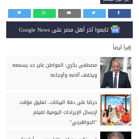
تابعوا آخر أهل مصر على Google News
إقرأ أيضاً
مصطفى بكري: المواطن عايز حد يسمعه
ويخفف آلامه وأوجاعه
حرصًا على دقة البيانات.. تعليق مؤقت
لإرسال الإيرادات اليومية لفيلم
"الجواهرجي"