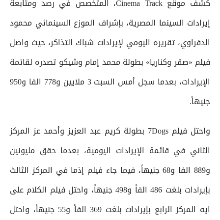
كشف موقع Cinema Track، المتخصص في رصد ومتابعة
إيرادات السينما المصرية، بإشراف الموزع السينمائي محمود
الدفراوي، تقريره اليومي لإيرادات شباك التذاكر، حيث واصل
فيلم «صقر وكناريا» بطولة محمد إمام وشيكو تصدره لقائمة
الإيرادات، بعدما سجل أمس السبت 3 ملايين و778 الفا و950
جنيهاً.
واحتل فيلم 7Dogs بطولة كريم عبد العزيز وأحمد عز المركز
الثاني في قائمة الإيرادات اليومية، بعدما حقق مليونين
و889 الفا و68 جنيهاً، فيما جاء فيلم إذما في المركز الثالث
بإيرادات بلغت 486 الفاً و498 جنيهاً، واحتل فيلم الكلام على
ايه المركز الرابع بإيرادات بلغت 369 الفاً و55 جنيهاً، واحتل