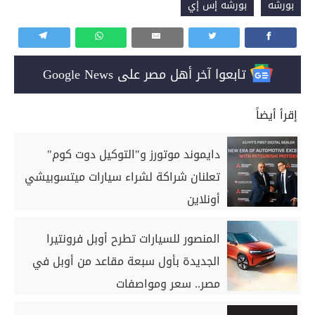
بورشه
بورشه إس إي
تابعوا آخر أهل مصر على Google News
إقرأ أيضاً
دايموند موتورز و"التوكيل دوت كوم"
تعلنان شراكة لشراء سيارات ميتسوبيشي
أونلاين
المنصور للسيارات تطرح أوبل فرونتيرا
الجديدة بأول سبعة مقاعد من أوبل في
مصر.. سعر ومواصفات