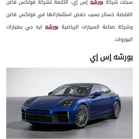
سجلت شركة
بورشه
إس إي، التابعة لشركة فولكس فاغن
القابضة خسائر بسبب خفض استثماراتها في فولكس فاغن
وشركة صناعة السيارات الرياضية
بورشه
ايه جي بمليارات
اليوروات.
بورشه إس إي