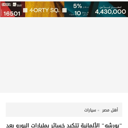
أهل مصر
سيارات
"بورشه" الألمانية تتكبد خسائر بمليارات اليورو بعد