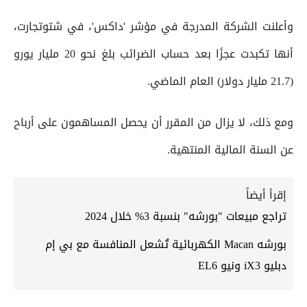
وأعلنت الشركة المدرجة في مؤشر 'داكس'، في شتوتجارت،
أنها تكبدت عجزًا بعد حساب الضرائب بلغ نحو 20 مليار يورو
(21.7 مليار دولار) العام الماضي.
ومع ذلك، لا يزال من المقرر أن يحصل المساهمون على أرباح
عن السنة المالية المنتهية.
إقرأ أيضاً
تراجع مبيعات "بورشه" بنسبة 3% خلال 2024
بورشه Macan الكهربائية تُشعل المنافسة مع بي إم
دبليو iX3 ونيو EL6