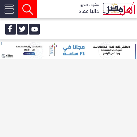
مشرف التحرير
داليا عماد