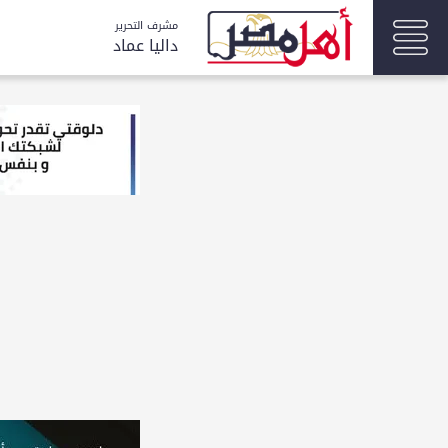
مشرف التحرير
داليا عماد