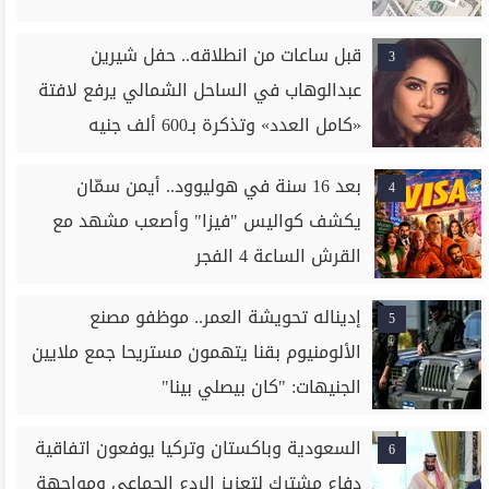
قبل ساعات من انطلاقه.. حفل شيرين
3
عبدالوهاب في الساحل الشمالي يرفع لافتة
«كامل العدد» وتذكرة بـ600 ألف جنيه
بعد 16 سنة في هوليوود.. أيمن سمّان
4
يكشف كواليس "فيزا" وأصعب مشهد مع
القرش الساعة 4 الفجر
إديناله تحويشة العمر.. موظفو مصنع
5
الألومنيوم بقنا يتهمون مستريحا جمع ملايين
الجنيهات: "كان بيصلي بينا"
السعودية وباكستان وتركيا يوفعون اتفاقية
6
دفاع مشترك لتعزيز الردع الجماعي ومواجهة