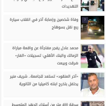
التهديدات
وفاة شخصين وإصابة آخر في انقلاب سيارة
7
ربع نقل بسوهاج
محمد عادل يفجر مفاجأة عن واقعة مباراة
8
الزمالك والبنك الأهلي: تسجيلات «الفار»
سُرقت وبيعت
«آخر العنقود» تستعد للجامعة.. شريف منير
9
يحتفل بتخرج ابنته كاميليا من الثانوية
سرقة 400 متر من أسلاك الجهد المتوسط
10