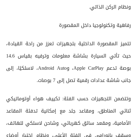
ونظام الركن الذاتي.
رفاهية وتكنولوجيا داخل المقصورة
تتميز المقصورة الداخلية بتجهيزات تعزز من راحة القيادة،
حيث تأتي السيارة بشاشة معلومات وترفيه بقياس 14.6
بوصة تدعم Apple CarPlay، وAndroid Auto، لاسلكيًا، إلى
جانب شاشة عدادات رقمية تصل إلى 7 بوصات.
وتتضمن التجهيزات حسب الفئة: تكييف هواء أوتوماتيكي
ثنائي المناطق، ومقاعد جلد مع إمكانية تدفئة المقاعد
الأمامية، ومقعد سائق كهربائي، وشاحن لاسلكي للهاتف،
وسقف بانورامي في الفئة الأعلى، ونظام اختيار أوضاع