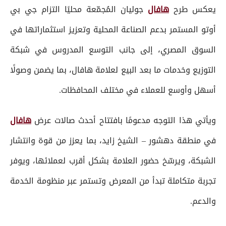
يعكس طرح
هافال
جوليان المُجمّعة محليًا التزام جي بي
أوتو المستمر بدعم الصناعة المحلية وتعزيز استثماراتها في
السوق المصري، إلى جانب التوسع المدروس في شبكة
التوزيع وخدمات ما بعد البيع لعلامة هافال، بما يضمن وصولًا
أسهل وأوسع للعملاء في مختلف المحافظات.
ويأتي هذا التوجه مدعومًا بافتتاح أحدث صالات عرض
هافال
في منطقة دهشور – الشيخ زايد، بما يعزز من قوة وانتشار
الشبكة، ويرسّخ حضور العلامة بشكل أقرب لعملائها، ويوفر
تجربة متكاملة تبدأ من المعرض وتستمر عبر منظومة الخدمة
والدعم.