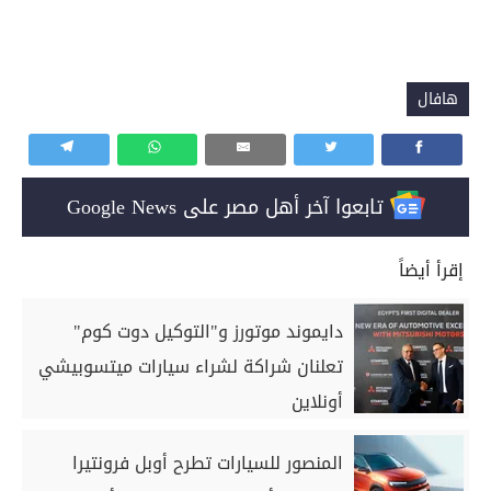
هافال
تابعوا آخر أهل مصر على Google News
إقرأ أيضاً
دايموند موتورز و"التوكيل دوت كوم"
تعلنان شراكة لشراء سيارات ميتسوبيشي
أونلاين
المنصور للسيارات تطرح أوبل فرونتيرا