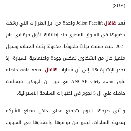
(SUV).
تُعد
هافال
Jolion Facelift واحدة من أبرز الطرازات التي رسّخت
حضورها في السوق المصري منذ إطلاقها لأول مرة في عام
2021، حيث حققت نجاحًا ملحوظًا، مدعومًا بثقة العملاء وسجل
متميز خالٍ من الشكاوى يُعكس جودة واعتمادية السيارة، إذ
تجدر الإشارة هنا إلى أن سيارات
هافال
بصفه عامه حاصلة
على ANCAP safety award في حين ان الجولاين فيسلفت
حاصله علي ال 5 نجوم في اختبارات السلامة الأسترالية.
ويأتي طرحها اليوم بتجميع محلي داخل مصنع الشركة
بمدينة السادات، ليعزز من توافرها وانتشارها في السوق،