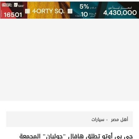
أهل مصر
سيارات
جي بي أوتو تطلق هافال "جوليان" المجمعة