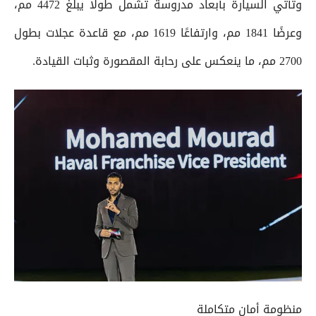
وتأتي السيارة بأبعاد مدروسة تشمل طولًا يبلغ 4472 مم،
وعرضًا 1841 مم، وارتفاعًا 1619 مم، مع قاعدة عجلات بطول
2700 مم، ما ينعكس على رحابة المقصورة وثبات القيادة.
منظومة أمان متكاملة