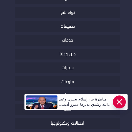
توك شو
تحقيقات
خدمات
دين ودنيا
سيارات
منوعات
المرأة
مناظرة بين إسلام بحيري وعبد
الله رشدي يديرها عمرو أديب..
صحة
قريبا | أهل مصر
اتصالات وتكنولوجيا