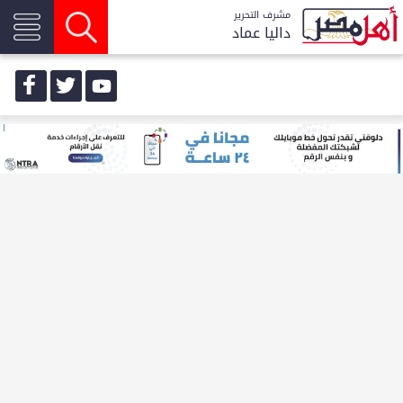
مشرف التحرير
داليا عماد