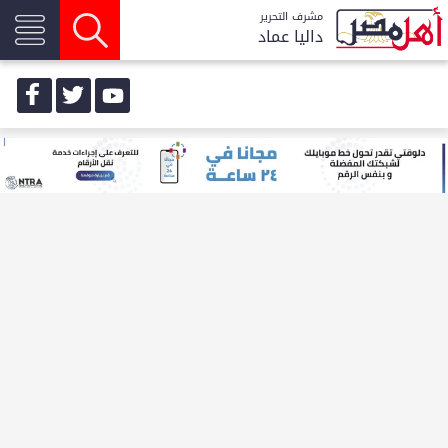
مشرف التحرير
داليا عماد