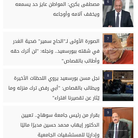
6
مصطفى بكري: المواطن عايز حد يسمعه
ويخفف آلامه وأوجاعه
7
الصورة الأولى لـ"الحاج سمير" ضحية الغدر
في شقته ببورسعيد.. ونجله: "لن أترك حقه
وأطالب بالقصاص"
8
نجل مسن بورسعيد يروي اللحظات الأخيرة
ويطالب بالقصاص: "أبي رفض ترك منزله وما
يُثار عن تقصيرنا افتراء"
9
بقرار من رئيس جامعة سوهاج.. تعيين
الدكتور إيهاب محمد حسين مديرًا ماليًا
وإداريًا للمستشفيات الجامعية