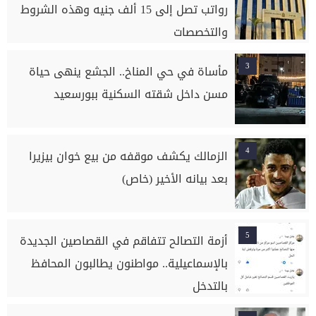
رواتب تصل إلى 15 ألف جنيه وهذه الشروط
والتخصصات
3
مأساة في حي المناخ.. الجشع ينهى حياة
مسن داخل شقته السكنية ببورسعيد
4
الزمالك يكشف موقفه من بيع خوان بيزيرا
بعد بيانه الأخير (خاص)
5
أزمة التصالح تتفاقم في القصاصين الجديدة
بالإسماعيلية.. مواطنون يطالبون المحافظ
بالتدخل