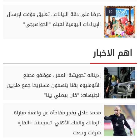
10
حرصًا على دقة البيانات.. تعليق مؤقت لإرسال
الإيرادات اليومية لفيلم "الجواهرجي"
اهم الاخبار
إديناله تحويشة العمر.. موظفو مصنع
الألومنيوم بقنا يتهمون مستريحا جمع ملايين
الجنيهات: "كان بيصلي بينا"
محمد عادل يفجر مفاجأة عن واقعة مباراة
الزمالك والبنك الأهلي: تسجيلات «الفار»
سُرقت وبيعت