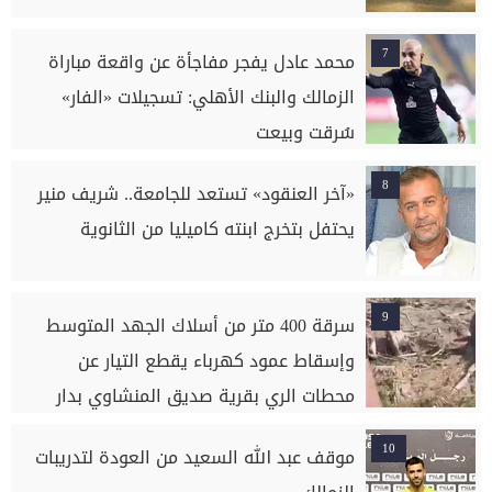
7
محمد عادل يفجر مفاجأة عن واقعة مباراة
الزمالك والبنك الأهلي: تسجيلات «الفار»
سُرقت وبيعت
8
«آخر العنقود» تستعد للجامعة.. شريف منير
يحتفل بتخرج ابنته كاميليا من الثانوية
9
سرقة 400 متر من أسلاك الجهد المتوسط
وإسقاط عمود كهرباء يقطع التيار عن
محطات الري بقرية صديق المنشاوي بدار
السلام بسوهاج
10
موقف عبد الله السعيد من العودة لتدريبات