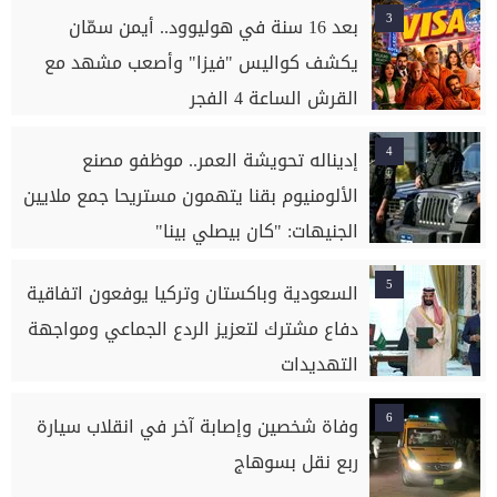
3
بعد 16 سنة في هوليوود.. أيمن سمّان
يكشف كواليس "فيزا" وأصعب مشهد مع
القرش الساعة 4 الفجر
4
إديناله تحويشة العمر.. موظفو مصنع
الألومنيوم بقنا يتهمون مستريحا جمع ملايين
الجنيهات: "كان بيصلي بينا"
5
السعودية وباكستان وتركيا يوفعون اتفاقية
دفاع مشترك لتعزيز الردع الجماعي ومواجهة
التهديدات
6
وفاة شخصين وإصابة آخر في انقلاب سيارة
ربع نقل بسوهاج