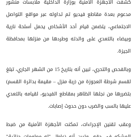
كشفت الأجهزة الأمنية بوزارة الداخلية ملابسات منشور
مدعوم بعدة مقاطع فيديو تم تداوله عبر مواقع التواصل
الاجتماعي، يتضمن قيام أحد الأشخاص يحمل أسلحة نارية
وبيضاء بالتعدي على والدته وطردها من منزلها بمحافظة
الجيزة.
وبالفحص والتحري، تبين أنه بتاريخ 15 من الشهر الجاري، تبلغ
لقسم شرطة العجوزة من (ربة منزل – مقيمة بدائرة القسم)
بتضررها من نجلها الظاهر بمقاطع الفيديو، لقيامه بالتعدي
عليها بالسب والضرب دون حدوث إصابات.
وعقب تقنين الإجراءات، تمكنت الأجهزة الأمنية من ضبط
المشكو في حقه، وتبين أنه (عاطل "له معلومات جنائية"