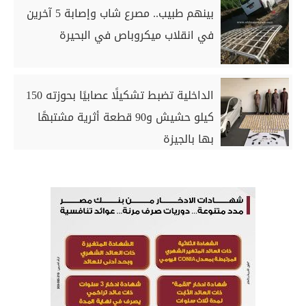
بينهم طبيب.. مصرع شاب وإصابة 5 آخرين
في انقلاب ميكروباص في البحيرة
الداخلية تضبط تشكيلًا عصابيًا بحوزته 150
كيلو حشيش و90 قطعة أثرية مشتبهًا
بها بالجيزة