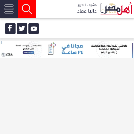
مشرف التحرير
داليا عماد