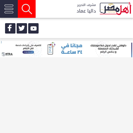
مشرف التحرير
داليا عماد