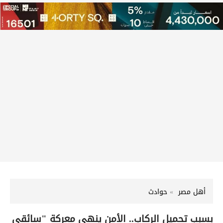
أهل مصر
حوادث
بسبب تحميل الركاب.. الأمن ينهي معركة "سائقي