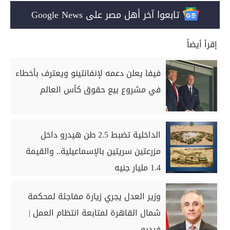
تابعوا آخر أهل مصر على Google News
إقرأ أيضاً
فيفا يعلن دعمه لإنفانتينو ويعترف بأخطاء
في مشروع بيع حقوق كأس العالم
الداخلية تضبط 2.5 طن هيدرو داخل
مزرعتين سريتين بالإسماعيلية.. والقيمة
1.4 مليار جنيه
وزير العدل يجري زيارة مفاجئة لمحكمة
شمال القاهرة لمتابعة انتظام العمل |
فيديو