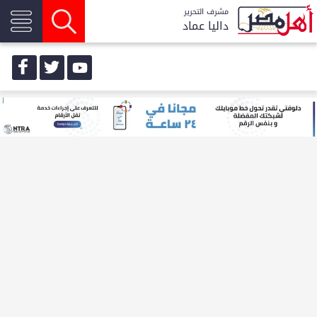
مشرف التحرير
داليا عماد