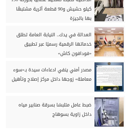
كيلو حشيش و90 قطعة أثرية مشتبهًا
بها بالجيزة
العدالة في يدك.. النيابة العامة تطلق
خدماتها الرقمية رسميًا عبر تطبيق
«فودافون كاش»
مصدر أمني ينفي ادعاءات سيدة بـ«سوء
معاملة» زوجها داخل مركز إصلاح وتأهيل
ضبط عامل متلبسًا بسرقة صنابير مياه
داخل زاوية بسوهاج