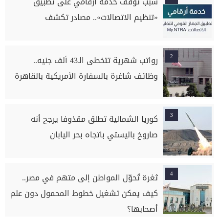
سبب توقف خدمة أرقامي على تطبيق
«تنظيم الاتصالات».. مصادر تكشف
2
رواتب شهرية تتخطى الـ43 ألف جنيه..
وظائف شاغرة بالسفارة الأمريكية بالقاهرة
3
كوريا الشمالية تطلق مقذوفا يرجح أنه
صاروخ باليستي باتجاه بحر اليابان
4
ثغرة تُحوّل المواطن إلى متهم في مصر..
كيف يمكن تشغيل خطوط المحمول دون علم
أصحابها؟