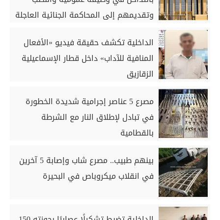
وتقديمهم إلى المحاكمة الجنائية العاجلة
الداخلية تكشف حقيقة فيديو «الأفعال
المنافية للآداب» داخل قطار الإسماعيلية
الزقازيق
مصرع 5 عناصر إجرامية شديدة الخطورة
في تبادل لإطلاق النار مع الشرطة
بالقطامية
بينهم طبيب.. مصرع شاب وإصابة 5 آخرين
في انقلاب ميكروباص في البحيرة
الداخلية تضبط تشكيلًا عصابيًا بحوزته 150