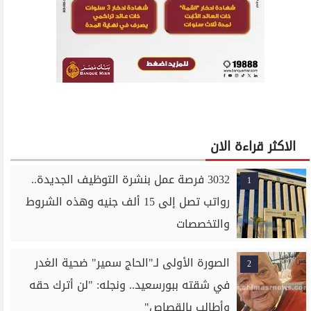
الاكثر قراءة الان
3032 فرصة عمل بنشرة التوظيف الجديدة..
1
رواتب تصل إلى 15 ألف جنيه وهذه الشروط
والتخصصات
الصورة الأولى لـ"الحاج سمير" ضحية الغدر
2
في شقته ببورسعيد.. ونجله: "لن أترك حقه
وأطالب بالقصاص"