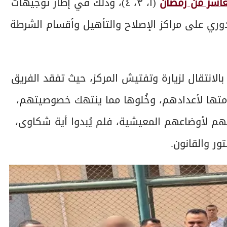
عاشر من رمضان
(١، ٣، ٤)، وذلك في إطار توجيهات
وري على مراكز الإصلاح والتأهيل وأقسام الشرطة
الانتقال لزيارة وتفتيش المركز، حيث تفقد الفريق
اءمتها لأعدادهم، وخُلوها مما ينتهك خصوصيتهم،
مهم لأوضاعهم المعيشية، فلم يُبدوا أية شكاوى،
ر والقانون.