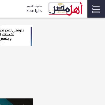
مشرف التحرير
داليا عماد