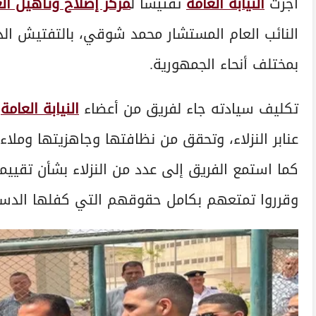
أجرت
النيابة العامة
تفتيشاً ل
مركز إصلاح وتأهيل ال
النائب العام المستشار محمد شوقي، بالتفتيش الد
بمختلف أنحاء الجمهورية.
تكليف سيادته جاء لفريق من أعضاء
النيابة العامة
ب
عنابر النزلاء، وتحقق من نظافتها وجاهزيتها ومل
كما استمع الفريق إلى عدد من النزلاء بشأن تقيي
وقرروا تمتعهم بكامل حقوقهم التي كفلها الدستو