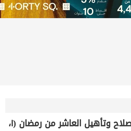
النيابة العامة تُجري تفتيشًا لمركز إصلاح وتأهيل العاشر من رمضان (١،