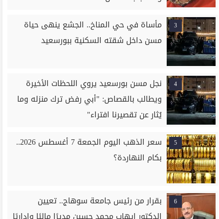
مأساة في حي المناخ.. الجشع ينهى حياة
3
مسن داخل شقته السكنية ببورسعيد
نجل مسن بورسعيد يروي اللحظات الأخيرة
4
ويطالب بالقصاص: "أبي رفض ترك منزله وما
يُثار عن تقصيرنا افتراء"
سعر الذهب اليوم الجمعة 7 أغسطس 2026..
5
بكام النهاردة؟
بقرار من رئيس جامعة سوهاج.. تعيين
6
الدكتور إيهاب محمد حسين مديرًا ماليًا وإداريًا