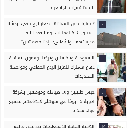
للمستشفيات الجامعية
7 سنوات من المعاناة.. صغار نجع سعيد بدشنا
7
يسيرون 3 كيلومترات يوميا بعد إزالة
مدرستهم.. والأهالي: "إحنا مهمشين"
السعودية وباكستان وتركيا يوفعون اتفاقية
8
دفاع مشترك لتعزيز الردع الجماعي ومواجهة
التهديدات
حبس طبيبين و10 صيادلة وموظفين بشركة
9
أدوية 15 يومًا في سوهاج لاتهامهم بتصنيع
مواد مخدرة
الهيئة العامة للاستعلامات ترد على مزاعم
10