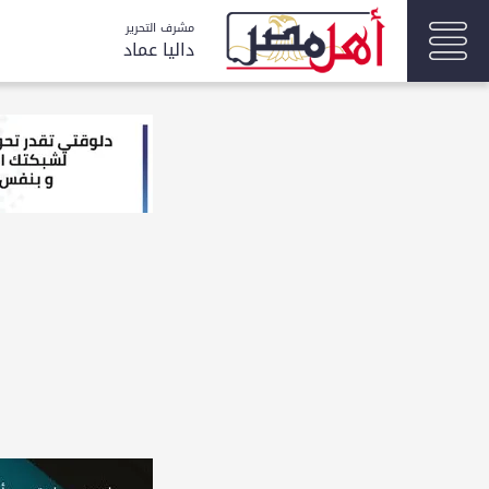
مشرف التحرير
داليا عماد