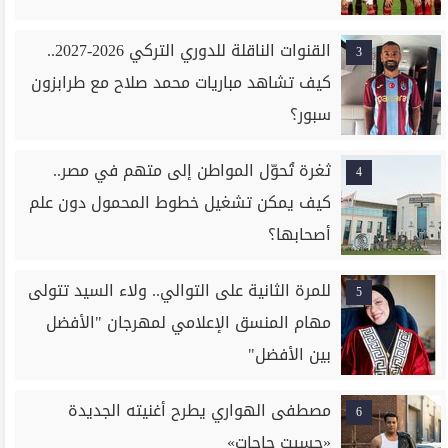
القنوات الناقلة للدوري التركي 2026-2027..
3
كيف تشاهد مباريات محمد صلاح مع طرابزون
سبور؟
ثغرة تُحوّل المواطن إلى متهم في مصر..
4
كيف يمكن تشغيل خطوط المحمول دون علم
أصحابها؟
للمرة الثانية على التوالي.. ولاء السيد تتولى
5
مهام المنسق الإعلامي لمهرجان "الأفضل
بين الأفضل"
مصطفى الهواري يطرح أغنيته الجديدة
6
«حسيت حاجات»