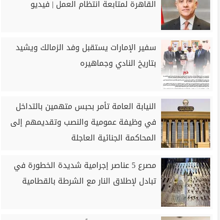
القاهرة لمتابعة انتظام العمل | فيديو
سفير الإمارات يستقبل وفد الزمالك ويشيد
بتاريخ النادي وجماهيره
النيابة العامة تأمر بحبس متهمين بالتداخل
في وظيفة عمومية والنصب وتقديمهم إلى
المحاكمة الجنائية العاجلة
مصرع 5 عناصر إجرامية شديدة الخطورة في
تبادل لإطلاق النار مع الشرطة بالقطامية