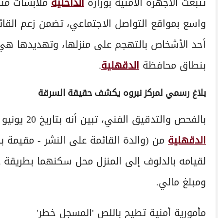
تتبعت الأجهزة الأمنية بوزارة
الداخلية
ملابسات منش
واسع بمواقع التواصل الاجتماعي، تضمن زعم القائ
أحد الأشخاص بالتهجم على منزلها، وتهديدها هي
بنطاق محافظة
الدقهلية
.
بلاغ رسمي لمركز نبروه يكشف حقيقة السرقة
بالفحص والتدقيق الفني، تبين أنه بتاريخ 20 يونيو المنقضي، تبلغ لمركز شرطة نبروه بمديرية أمن
الدقهلية
من (والدة القائمة على النشر - مقيمة بد
لقيامه بالدلوف إلى المنزل محل سكنهما بطريقة 
ومبلغ مالي.
مأمورية أمنية تطيح باللص 'المسجل خطر'