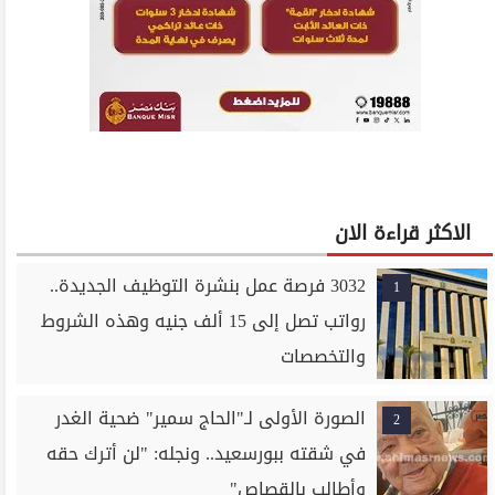
الاكثر قراءة الان
3032 فرصة عمل بنشرة التوظيف الجديدة..
1
رواتب تصل إلى 15 ألف جنيه وهذه الشروط
والتخصصات
الصورة الأولى لـ"الحاج سمير" ضحية الغدر
2
في شقته ببورسعيد.. ونجله: "لن أترك حقه
وأطالب بالقصاص"