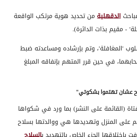
مباحث
الدقهلية
من تحديد هوية مرتكب الواقعة
' - مقيم بذات الدائرة).
سلوب 'المغافلة'، وتم بإرشاده ومساعدته ضبط
بهما، في حين قرر المتهم بإنفاقه المبلغ
اح عشان تهتموا بشكوتي"
تاة (القائمة على النشر) بما ورد في شكواها
جم على المنزل وتهديدها هي ووالدتها بسلاح
 باختلاقها الجزء الخاص بالتهديد ب
السلاح