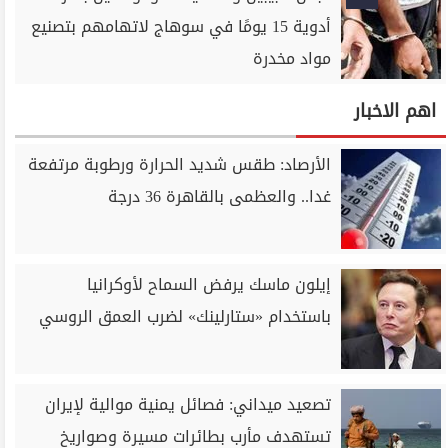
أدوية 15 يومًا في سوهاج لاتهامهم بتصنيع
مواد مخدرة
اهم الاخبار
الأرصاد: طقس شديد الحرارة ورطوبة مرتفعة
غدا.. والعظمى بالقاهرة 36 درجة
إيلون ماسك يرفض السماح لأوكرانيا
باستخدام «ستارلينك» لضرب العمق الروسي
تصعيد ميداني: فصائل يمنية موالية لإيران
تستهدف مأرب بطائرات مسيرة وصواريخ