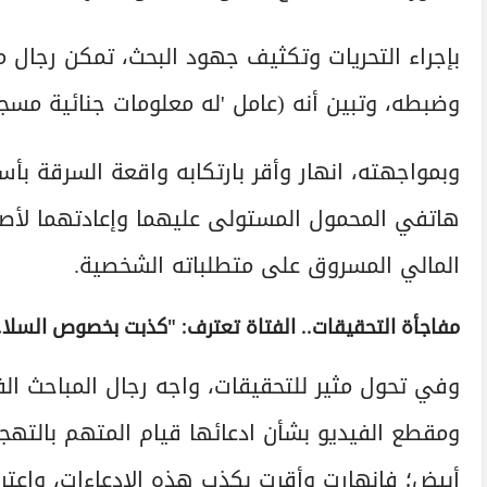
بإجراء التحريات وتكثيف جهود البحث، تمكن رجال 
وضبطه، وتبين أنه (عامل 'له معلومات جنائية مسجلة
وبمواجهته، انهار وأقر بارتكابه واقعة السرقة بأ
هاتفي المحمول المستولى عليهما وإعادتهما لأصحا
المالي المسروق على متطلباته الشخصية.
مفاجأة التحقيقات.. الفتاة تعترف: "كذبت بخصوص السل
وفي تحول مثير للتحقيقات، واجه رجال المباحث الف
ومقطع الفيديو بشأن ادعائها قيام المتهم بالته
أبيض؛ فانهارت وأقرت بكذب هذه الادعاءات، واعترفت