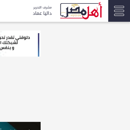
مشرف التحرير
داليا عماد