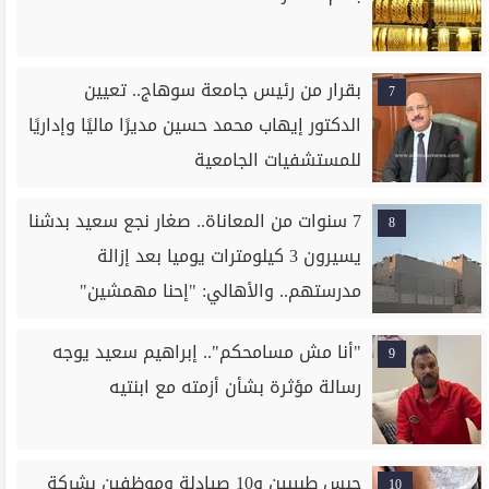
بقرار من رئيس جامعة سوهاج.. تعيين
7
الدكتور إيهاب محمد حسين مديرًا ماليًا وإداريًا
للمستشفيات الجامعية
7 سنوات من المعاناة.. صغار نجع سعيد بدشنا
8
يسيرون 3 كيلومترات يوميا بعد إزالة
مدرستهم.. والأهالي: "إحنا مهمشين"
"أنا مش مسامحكم".. إبراهيم سعيد يوجه
9
رسالة مؤثرة بشأن أزمته مع ابنتيه
حبس طبيبين و10 صيادلة وموظفين بشركة
10