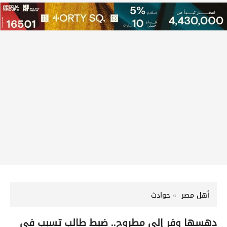
أهل مصر
حوادث
دهسها وفر إلى مطروح.. ضبط طالب تسبب في