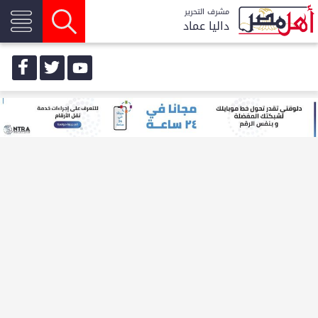
مشرف التحرير
داليا عماد