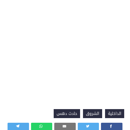
الداخلية
الشروق
حادث دهس