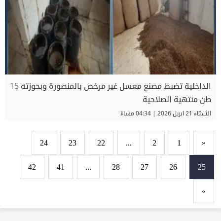
الداخلية تضبط مصنع معسل غير مرخص بالمنصورة وبحوزته 15
طن منتهية الصلاحية
الثلاثاء 21 ابريل 2026 | 04:34 مساءً
24
23
22
...
2
1
«
42
41
...
28
27
26
25
»