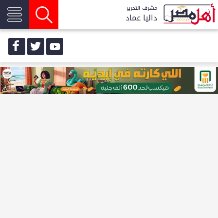
مشرف التحرير
داليا عماد