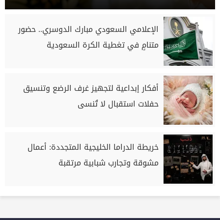
الإعلامي السعودي مبارك الدوسري.. حضور
متنامٍ في تغطية الكرة السعودية
أفكار إبداعية لتجهيز غرف الرضع وتنسيق
حفلات استقبال لا تُنسى
خريطة الدراما الخليجية المتجددة: أعمال
مشوقة وتجارب شبابية مرتقبة