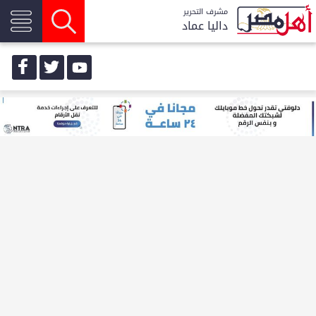
مشرف التحرير
داليا عماد