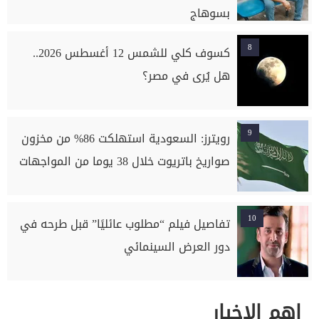
بسوهاج
8
كسوف كلي للشمس 12 أغسطس 2026..
هل يُرى في مصر؟
9
رويترز: السعودية استهلكت 86% من مخزون
صواريخ باتريوت خلال 38 يوما من المواجهات
10
تفاصيل فيلم “مطلوب عائليًا” قبل طرحه في
دور العرض السينمائي
اهم الاخبار