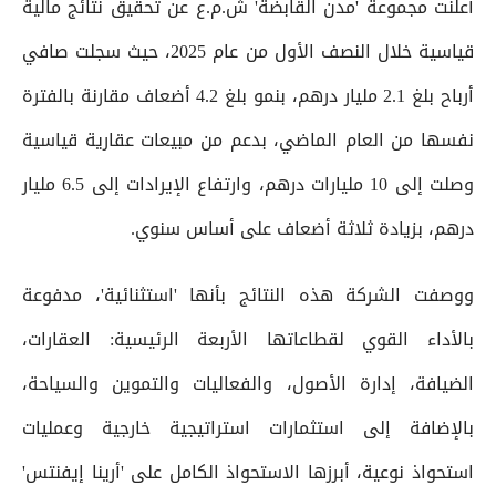
أعلنت مجموعة 'مدن القابضة' ش.م.ع عن تحقيق نتائج مالية
قياسية خلال النصف الأول من عام 2025، حيث سجلت صافي
أرباح بلغ 2.1 مليار درهم، بنمو بلغ 4.2 أضعاف مقارنة بالفترة
نفسها من العام الماضي، بدعم من مبيعات عقارية قياسية
وصلت إلى 10 مليارات درهم، وارتفاع الإيرادات إلى 6.5 مليار
درهم، بزيادة ثلاثة أضعاف على أساس سنوي.
ووصفت الشركة هذه النتائج بأنها 'استثنائية'، مدفوعة
بالأداء القوي لقطاعاتها الأربعة الرئيسية: العقارات،
الضيافة، إدارة الأصول، والفعاليات والتموين والسياحة،
بالإضافة إلى استثمارات استراتيجية خارجية وعمليات
استحواذ نوعية، أبرزها الاستحواذ الكامل على 'أرينا إيفنتس'