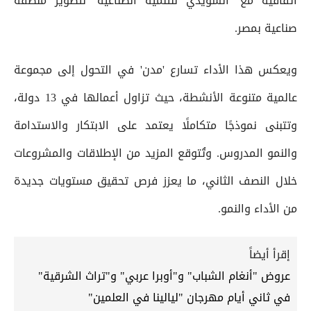
اتفاقية مع 'السويدي للتنمية الصناعية' لتطوير منطقة
صناعية بمصر.
ويعكس هذا الأداء تسارع 'مدن' في التحول إلى مجموعة
عالمية متنوعة الأنشطة، حيث تزاول أعمالها في 13 دولة،
وتتبنى نموذجًا متكاملًا يعتمد على الابتكار والاستدامة
والنمو المدروس. وتُتوقع المزيد من الإطلاقات والمشروعات
خلال النصف الثاني، ما يعزز فرص تحقيق مستويات جديدة
من الأداء والنمو.
إقرأ أيضاً
عروض "أنغام الشباب" و"أوبرا عربي" و"تراث الشرقية"
في ثاني أيام مهرجان "ليالينا في العلمين"