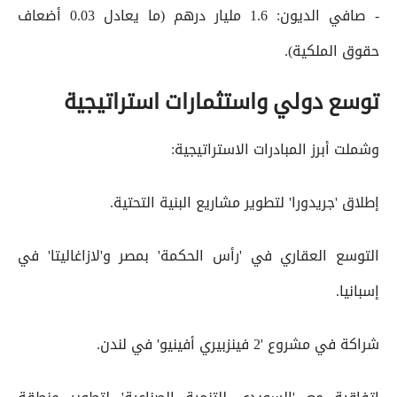
- صافي الديون: 1.6 مليار درهم (ما يعادل 0.03 أضعاف
حقوق الملكية).
توسع دولي واستثمارات استراتيجية
وشملت أبرز المبادرات الاستراتيجية:
إطلاق 'جريدورا' لتطوير مشاريع البنية التحتية.
التوسع العقاري في 'رأس الحكمة' بمصر و'لازاغاليتا' في
إسبانيا.
شراكة في مشروع '2 فينزبيري أفينيو' في لندن.