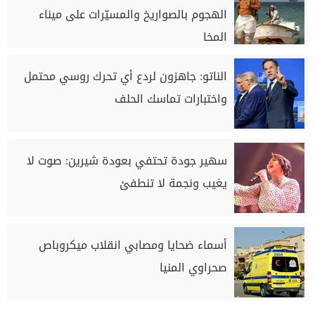
الهجوم بالصواريخ والمسيّرات على ميناء
المخا
الناتو: جاهزون لردع أي تحرك روسي محتمل
واختبارات تماسك الحلف
سهير جودة تحتفي بعودة شيرين: صوت لا
يغيب ونجمة لا تنطفئ
أسماء ضحايا ومصابي انقلاب ميكروباص
صحراوي المنيا