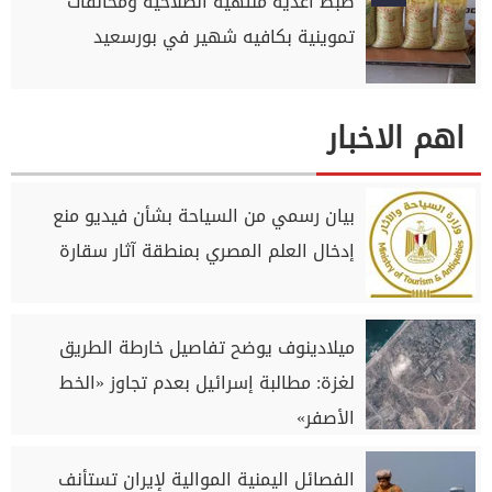
ضبط أغذية منتهية الصلاحية ومخالفات
تموينية بكافيه شهير في بورسعيد
اهم الاخبار
بيان رسمي من السياحة بشأن فيديو منع
إدخال العلم المصري بمنطقة آثار سقارة
ميلادينوف يوضح تفاصيل خارطة الطريق
لغزة: مطالبة إسرائيل بعدم تجاوز «الخط
الأصفر»
الفصائل اليمنية الموالية لإيران تستأنف