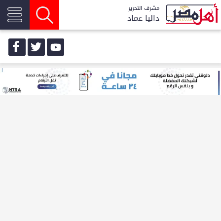
مشرف التحرير
داليا عماد