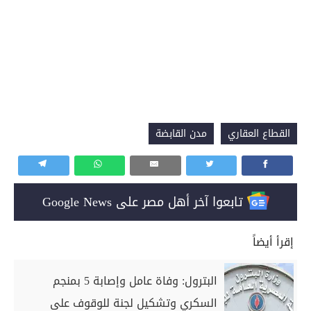
القطاع العقاري
مدن القابضة
تابعوا آخر أهل مصر على Google News
إقرأ أيضاً
البترول: وفاة عامل وإصابة 5 بمنجم
السكري وتشكيل لجنة للوقوف على