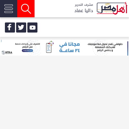
مشرف التحرير
داليا عماد