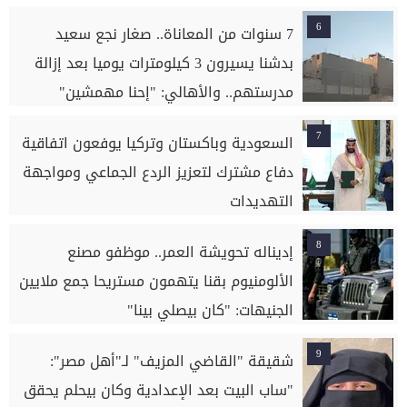
6
7 سنوات من المعاناة.. صغار نجع سعيد
بدشنا يسيرون 3 كيلومترات يوميا بعد إزالة
مدرستهم.. والأهالي: "إحنا مهمشين"
7
السعودية وباكستان وتركيا يوفعون اتفاقية
دفاع مشترك لتعزيز الردع الجماعي ومواجهة
التهديدات
8
إديناله تحويشة العمر.. موظفو مصنع
الألومنيوم بقنا يتهمون مستريحا جمع ملايين
الجنيهات: "كان بيصلي بينا"
9
شقيقة "القاضي المزيف" لـ"أهل مصر":
"ساب البيت بعد الإعدادية وكان بيحلم يحقق