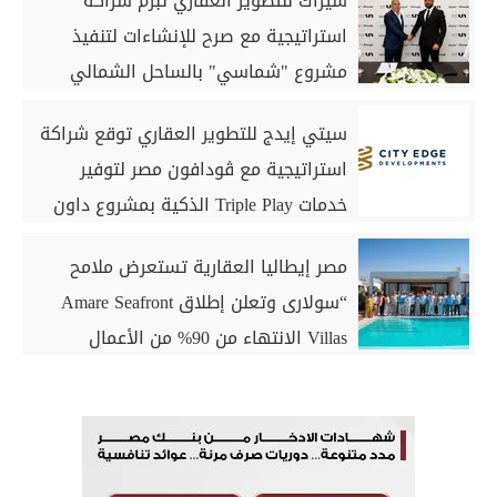
سيراك للتطوير العقاري تُبرم شراكة
استراتيجية مع صرح للإنشاءات لتنفيذ
مشروع "شماسي" بالساحل الشمالي
سيتي إيدج للتطوير العقاري توقع شراكة
استراتيجية مع ڤودافون مصر لتوفير
خدمات Triple Play الذكية بمشروع داون
تاون بمدينة العلمين الجديدة
مصر إيطاليا العقارية تستعرض ملامح
“سولارى وتعلن إطلاق Amare Seafront
Villas الانتهاء من 90% من الأعمال
الخرسانية للكبائن