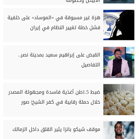
الأبيض وخصومه
هزة غير مسبوقة في «الموساد» على خلفية
فشل خطة تغيير النظام في إيران
القبض على إبراهيم سعيد بمدينة نصر..
التفاصيل
ضبط 1.5طن أغذية فاسدة ومجهولة المصدر
خلال حملة رقابية في كفر الشيخ| صور
موقف شيكو بانزا يثير القلق داخل الزمالك