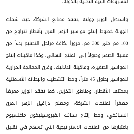
لمشروعات البنية التحتية بالدولة.
واستهل الوزير جولته بتفقد مصانع الشركة، حيث شملت
الجولة خطوط إنتاج مواسير الزهر المرن بأقطار تتراوح من
100 مم حتى 300 مم، مروراً بكافة مراحل التصنيع بدءاً من
عملية الصهر وصولاً إلى المنتج النهائي، وكذا ماكينات إنتاج
المواسير الصغيرة، وماكينة الدلاليك، وفرن المعالجة الحرارية
للمواسير بطول 45 متراً، وخط التشطيب والبطانة الأسمنتية
بمختلف الأقطار، ومناطق التخزين، كما تفقد الوزير معرضاً
مصغراً لمنتجات الشركة، ومصنع درافيل الزهر المرن
السبائكي، وخط إنتاج سبائك الفيروسيليكون ماغنسيوم
باعتبارها من المنتجات الاستراتيجية التي تسهم في تقليل