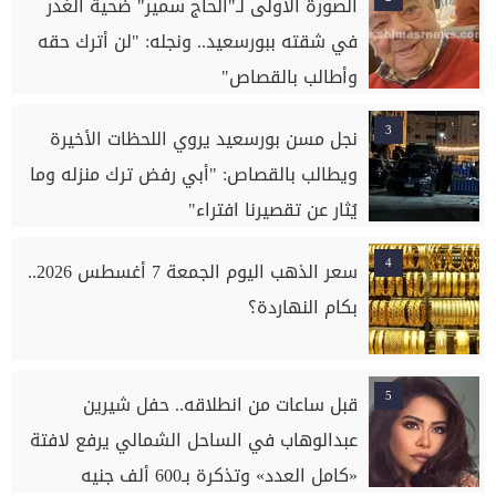
الصورة الأولى لـ"الحاج سمير" ضحية الغدر
في شقته ببورسعيد.. ونجله: "لن أترك حقه
وأطالب بالقصاص"
3
نجل مسن بورسعيد يروي اللحظات الأخيرة
ويطالب بالقصاص: "أبي رفض ترك منزله وما
يُثار عن تقصيرنا افتراء"
4
سعر الذهب اليوم الجمعة 7 أغسطس 2026..
بكام النهاردة؟
5
قبل ساعات من انطلاقه.. حفل شيرين
عبدالوهاب في الساحل الشمالي يرفع لافتة
«كامل العدد» وتذكرة بـ600 ألف جنيه