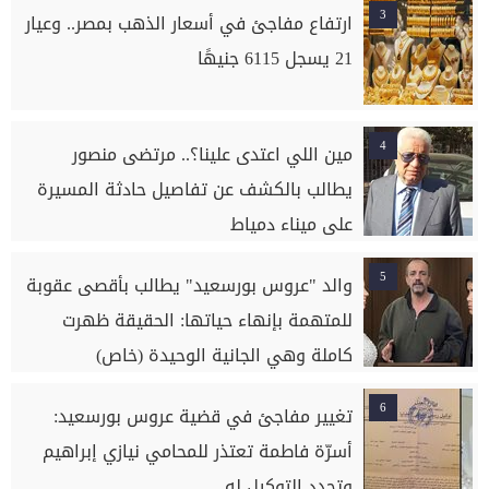
3
ارتفاع مفاجئ في أسعار الذهب بمصر.. وعيار
21 يسجل 6115 جنيهًا
4
مين اللي اعتدى علينا؟.. مرتضى منصور
يطالب بالكشف عن تفاصيل حادثة المسيرة
على ميناء دمياط
5
والد "عروس بورسعيد" يطالب بأقصى عقوبة
للمتهمة بإنهاء حياتها: الحقيقة ظهرت
كاملة وهي الجانية الوحيدة (خاص)
6
تغيير مفاجئ في قضية عروس بورسعيد:
أسرّة فاطمة تعتذر للمحامي نيازي إبراهيم
وتجدد التوكيل له