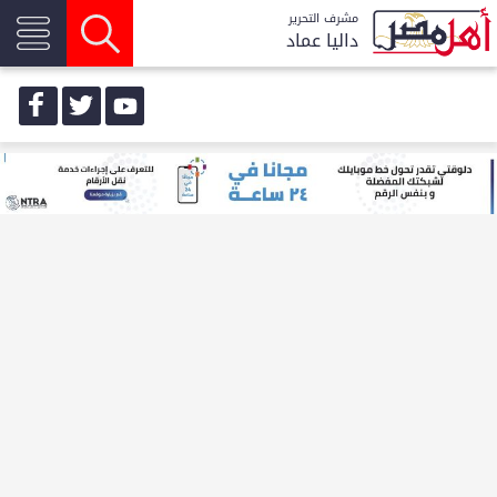
مشرف التحرير
داليا عماد