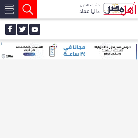
مشرف التحرير
داليا عماد