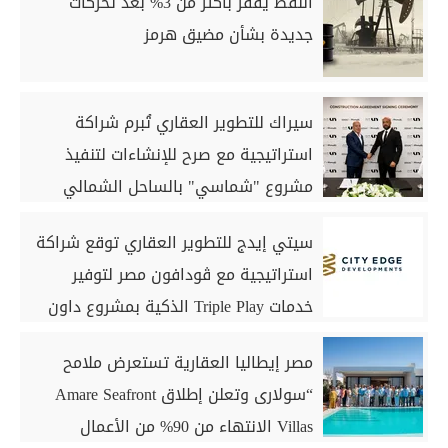
النفط يقفز بأكثر من 3% بعد تحركات
جديدة بشأن مضيق هرمز
سيراك للتطوير العقاري تُبرم شراكة
استراتيجية مع صرح للإنشاءات لتنفيذ
مشروع "شماسي" بالساحل الشمالي
سيتي إيدج للتطوير العقاري توقع شراكة
استراتيجية مع ڤودافون مصر لتوفير
خدمات Triple Play الذكية بمشروع داون
تاون بمدينة العلمين الجديدة
مصر إيطاليا العقارية تستعرض ملامح
“سولارى وتعلن إطلاق Amare Seafront
Villas الانتهاء من 90% من الأعمال