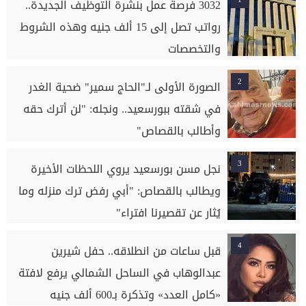
3032 فرصة عمل بنشرة التوظيف الجديدة..
رواتب تصل إلى 15 ألف جنيه وهذه الشروط
والتخصصات
2
الصورة الأولى لـ"الحاج سمير" ضحية الغدر
في شقته ببورسعيد.. ونجله: "لن أترك حقه
وأطالب بالقصاص"
3
نجل مسن بورسعيد يروي اللحظات الأخيرة
ويطالب بالقصاص: "أبي رفض ترك منزله وما
يُثار عن تقصيرنا افتراء"
4
قبل ساعات من انطلاقه.. حفل شيرين
عبدالوهاب في الساحل الشمالي يرفع لافتة
«كامل العدد» وتذكرة بـ600 ألف جنيه