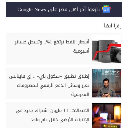
تابعوا آخر أهل مصر على Google News
إقرأ أيضاً
أسعار النفط ترتفع 1%.. وتسجل خسائر
أسبوعية
إطلاق تطبيق «سكول باي» .. إي فاينانس
تعزز وسائل الدفع الرقمي للمصروفات
المدرسية
الاتصالات: 1.1 مليون اشتراك جديد في
الإنترنت الأرضي خلال عام واحد