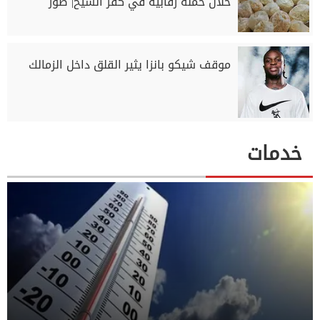
خلال حملة رقابية في كفر الشيخ| صور
موقف شيكو بانزا يثير القلق داخل الزمالك
خدمات