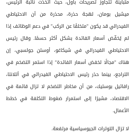
متباينة تتجاوز تصريحات باول، حيث اتخذت نائبة الرئيس،
ميشيل بومان، لهجة حذرة، محذرة من أن الاحتياطي
الفيدرالي قد يكون "متخلفًا عن الركب" في دعم الوظائف إذا
لم يُخفّض أسعار الفائدة بشكل أكثر حسمًا. وقال رئيس
الاحتياطي الفيدرالي في شيكاغو، أوستن جولسبي، إن
هناك "مجالًا لخفض أسعار الفائدة" إذا استمر التضخم في
التراجع، بينما حذر رئيس الاحتياطي الفيدرالي في أتلانتا،
رافائيل بوستيك، من أن مخاطر التضخم لا تزال قائمة في
الاقتصاد، مشيرًا إلى استمرار ضغوط التكلفة في خطط
الأعمال.
لا تزال التوترات الجيوسياسية مرتفعة.