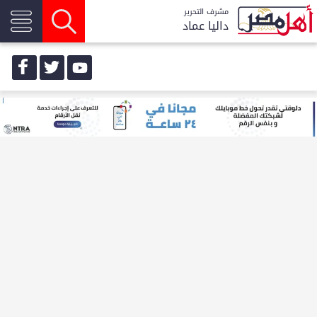
مشرف التحرير
داليا عماد