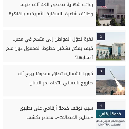
1
رواتب شهرية تتخطى الـ43 ألف جنيه..
وظائف شاغرة بالسفارة الأمريكية بالقاهرة
2
ثغرة تُحوّل المواطن إلى متهم في مصر..
كيف يمكن تشغيل خطوط المحمول دون علم
أصحابها؟
3
كوريا الشمالية تطلق مقذوفا يرجح أنه
صاروخ باليستي باتجاه بحر اليابان
4
سبب توقف خدمة أرقامي على تطبيق
«تنظيم الاتصالات».. مصادر تكشف