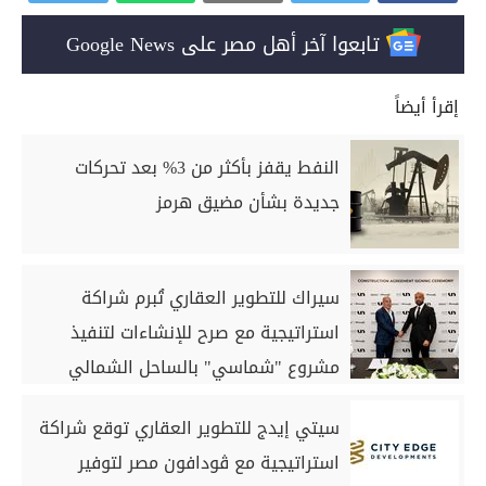
تابعوا آخر أهل مصر على Google News
إقرأ أيضاً
النفط يقفز بأكثر من 3% بعد تحركات
جديدة بشأن مضيق هرمز
سيراك للتطوير العقاري تُبرم شراكة
استراتيجية مع صرح للإنشاءات لتنفيذ
مشروع "شماسي" بالساحل الشمالي
سيتي إيدج للتطوير العقاري توقع شراكة
استراتيجية مع ڤودافون مصر لتوفير