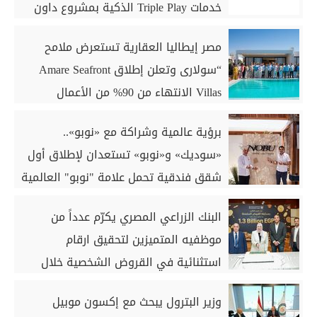
خدمات Triple Play الذكية بمشروع داون
تاون بمدينة العلمين الجديدة
مصر إيطاليا العقارية تستعرض ملامح
“سولارى وتعلن إطلاق Amare Seafront
Villas الانتهاء من 90% من الأعمال
الخرسانية للكبائن
برؤية عالمية وشراكة مع «نوبو»..
«سوديك» و«نوبو» تستعدان لإطلاق أول
شقق فندقية تحمل علامة "نوبو" العالمية
في مصر ضمن مشروع «أوجامي» خلال
البنك الزراعي المصري يكرّم عدداً من
أيام
موظفيه المتميزين لتحقيق ارقام
استثنائية في القروض الشخصية خلال
الربع الأول من 2026
وزير البترول يبحث مع إكسون موبيل