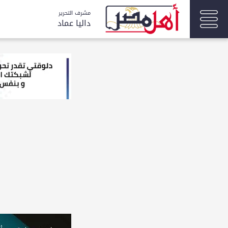
مشرف التحرير
داليا عماد