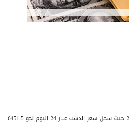
استقرت اسعار الذهب اليوم الثلاثاء 2 ديسمبر 2025 حيث سجل سعر الذهب عيار 24 اليوم نحو 6451.5