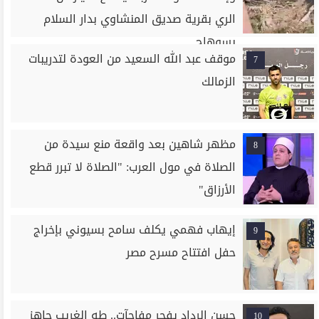
الري بقرية صديق المنشاوي بدار السلام
بسوهاج
موقف عبد الله السعيد من العودة لتدريبات
7
الزمالك
مظهر شاهين بعد واقعة منع سيدة من
8
الصلاة في مول العرب: "الصلاة لا تبرر قطع
الأرزاق"
إيهاب فهمي يكلف سامح بسيوني بإخراج
9
حفل افتتاح مسرح مصر
حسن الرداد يفجر مفاجآت.. طه الغريب جاهز
10