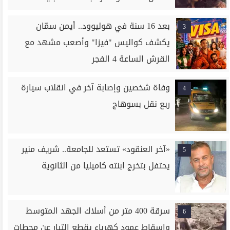
بعد 16 سنة في هوليوود.. أيمن سمّان
3
يكشف كواليس "فيزا" وأصعب مشهد مع
القرش الساعة 4 الفجر
وفاة شخصين وإصابة آخر في انقلاب سيارة
4
ربع نقل بسوهاج
«آخر العنقود» تستعد للجامعة.. شريف منير
5
يحتفل بتخرج ابنته كاميليا من الثانوية
سرقة 400 متر من أسلاك الجهد المتوسط
6
وإسقاط عمود كهرباء يقطع التيار عن محطات