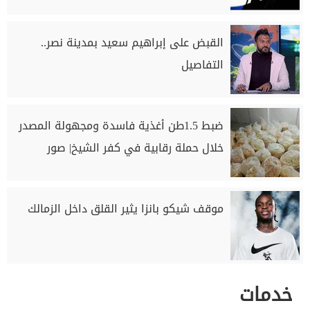
القبض على إبراهيم سعيد بمدينة نصر..
التفاصيل
ضبط 1.5طن أغذية فاسدة ومجهولة المصدر
خلال حملة رقابية في كفر الشيخ| صور
موقف شيكو بانزا يثير القلق داخل الزمالك
خدمات