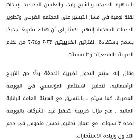
بالقاهرة الجديدة والشيخ زايد، والعلمين الجديدة؛ لإحداث
نقلة نوعية في مسار التيسير على المجتمع الضريبي وتطوير
الخدمات المقدمة إليهم، لافتًا إلى أن هناك تشريعًا جديدًا
يسمح باستفادة الفترتين الضريبيتين ٢٠٢٣ و٢٠٢٤ من نظام
الضريبة "القطعية" و"النسبية".
وقال إنه سيتم التحول لضريبة الدمغة بدلًا من الأرباح
الرأسمالية، لتحفيز الاستثمار المؤسسي في البورصة
المصرية، كما سيتم ــ بالتنسيق مع الهيئة العامة للرقابة
المالية ـ منح مزايا ضريبية لتحفيز قيد الشركات بالبورصة
لمدة ٣ سنوات، مع ضمان تحقيق تحسن ملموس في حجم
التداول وزيادة الاستثمارات.