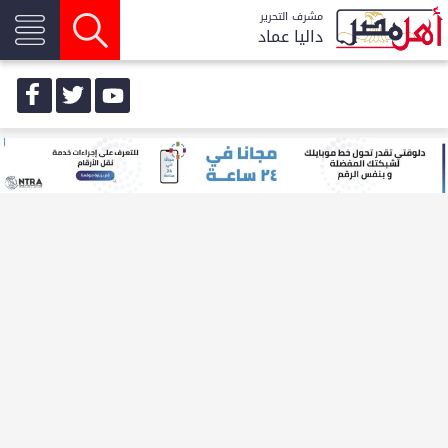
مشرف التحرير
داليا عماد