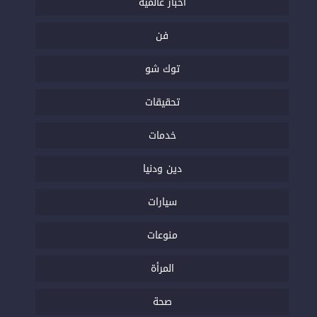
أخبار عالمية
فن
توك شو
تحقيقات
خدمات
دين ودنيا
سيارات
منوعات
المرأة
صحة