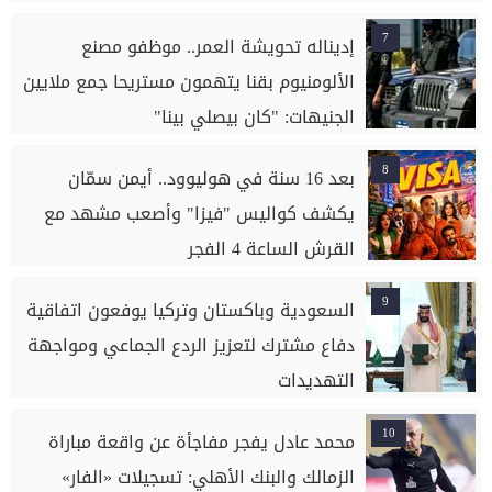
7
إديناله تحويشة العمر.. موظفو مصنع
الألومنيوم بقنا يتهمون مستريحا جمع ملايين
الجنيهات: "كان بيصلي بينا"
8
بعد 16 سنة في هوليوود.. أيمن سمّان
يكشف كواليس "فيزا" وأصعب مشهد مع
القرش الساعة 4 الفجر
9
السعودية وباكستان وتركيا يوفعون اتفاقية
دفاع مشترك لتعزيز الردع الجماعي ومواجهة
التهديدات
10
محمد عادل يفجر مفاجأة عن واقعة مباراة
الزمالك والبنك الأهلي: تسجيلات «الفار»