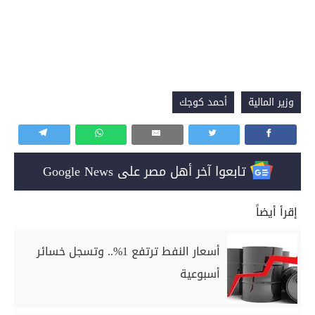
وزير المالية
أحمد كوجك
تابعوا آخر أهل مصر على Google News
إقرأ أيضاً
أسعار النفط ترتفع 1%.. وتسجل خسائر
أسبوعية