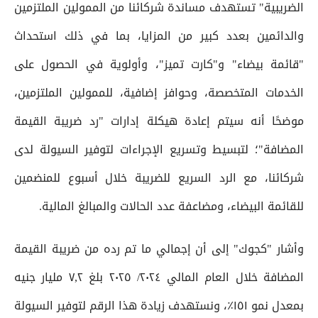
الضريبية" تستهدف مساندة شركائنا من الممولين الملتزمين
والدائمين بعدد كبير من المزايا، بما في ذلك استحداث
"قائمة بيضاء" و"كارت تميز"، وأولوية في الحصول على
الخدمات المتخصصة، وحوافز إضافية، للممولين الملتزمين،
موضحًا أنه سيتم إعادة هيكلة إدارات "رد ضريبة القيمة
المضافة"؛ لتبسيط وتسريع الإجراءات لتوفير السيولة لدى
شركائنا، مع الرد السريع للضريبة خلال أسبوع للمنضمين
للقائمة البيضاء، ومضاعفة عدد الحالات والمبالغ المالية.
وأشار "كجوك" إلى أن إجمالي ما تم رده من ضريبة القيمة
المضافة خلال العام المالي ٢٠٢٤/ ٢٠٢٥ بلغ ٧,٢ مليار جنيه
بمعدل نمو ١٥١٪، ونستهدف زيادة هذا الرقم لتوفير السيولة