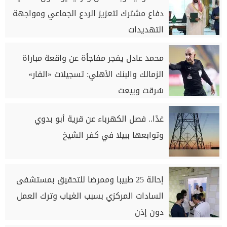
دفاع مشترك لتعزيز الردع الجماعي ومواجهة
التهديدات
محمد عادل يفجر مفاجأة عن واقعة مباراة
الزمالك والبنك الأهلي: تسجيلات «الفار»
سُرقت وبيعت
غدًا.. فصل الكهرباء عن قرية أبو بدوي
وتوابعها ببيلا في كفر الشيخ
إحالة 25 طبيبا وممرضا للتحقيق بمستشفى
السادات المركزي بسبب الغياب وترك العمل
دون إذن