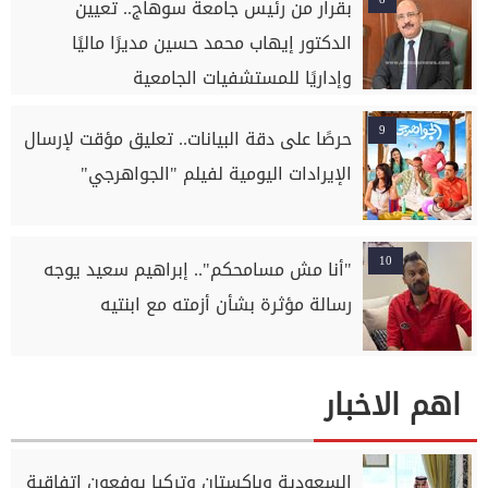
بقرار من رئيس جامعة سوهاج.. تعيين
الدكتور إيهاب محمد حسين مديرًا ماليًا
وإداريًا للمستشفيات الجامعية
9
حرصًا على دقة البيانات.. تعليق مؤقت لإرسال
الإيرادات اليومية لفيلم "الجواهرجي"
10
"أنا مش مسامحكم".. إبراهيم سعيد يوجه
رسالة مؤثرة بشأن أزمته مع ابنتيه
اهم الاخبار
السعودية وباكستان وتركيا يوفعون اتفاقية