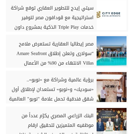
سيتي إيدج للتطوير العقاري توقع شراكة
استراتيجية مع ڤودافون مصر لتوفير
خدمات Triple Play الذكية بمشروع داون
تاون بمدينة العلمين الجديدة
مصر إيطاليا العقارية تستعرض ملامح
“سولارى وتعلن إطلاق Amare Seafront
Villas الانتهاء من 90% من الأعمال
الخرسانية للكبائن
برؤية عالمية وشراكة مع «نوبو»..
«سوديك» و«نوبو» تستعدان لإطلاق أول
شقق فندقية تحمل علامة "نوبو" العالمية
في مصر ضمن مشروع «أوجامي» خلال
البنك الزراعي المصري يكرّم عدداً من
أيام
موظفيه المتميزين لتحقيق ارقام