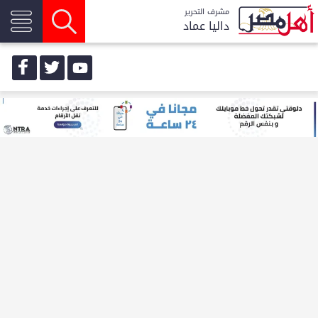
مشرف التحرير
داليا عماد