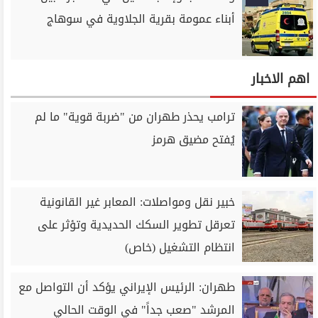
أبناء عمومة بقرية الجلاوية في سوهاج
اهم الاخبار
ترامب يحذر طهران من "ضربة قوية" ما لم
يُفتح مضيق هرمز
خبير نقل ومواصلات: المعابر غير القانونية
تعرقل تطوير السكك الحديدية وتؤثر على
انتظام التشغيل (خاص)
طهران: الرئيس الإيراني يؤكد أن التواصل مع
المرشد "صعب جداً" في الوقت الحالي