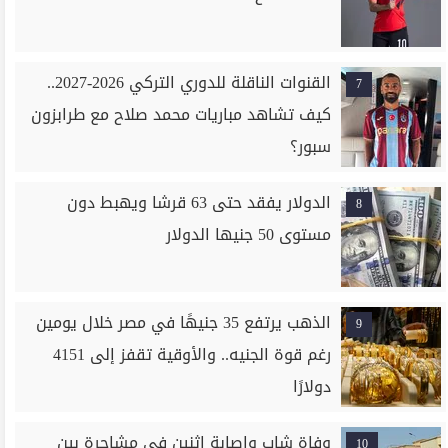
القنوات الناقلة للدوري التركي 2026-2027..
7
كيف تشاهد مباريات محمد صلاح مع طرابزون
سبور؟
الدولار يفقد حتى 63 قرشا ويهبط دون
8
مستوى 50 جنيها الدولار
الذهب يرتفع 35 جنيهًا في مصر خلال يومين
9
رغم قوة الجنيه.. والأوقية تقفز إلى 4151
دولارًا
وفاة شاب وإصابة اثنين في مشاجرة بين
10