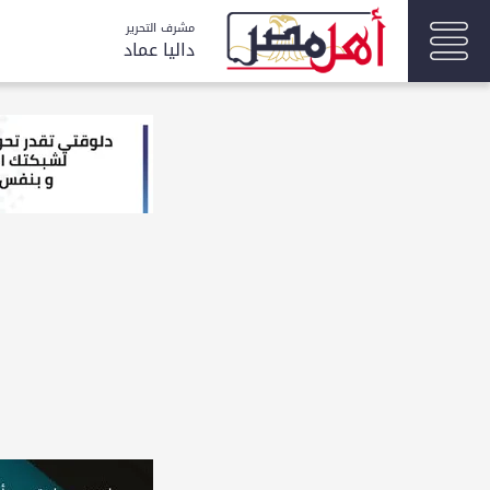
مشرف التحرير
داليا عماد