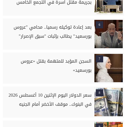
بجريمة مقتل أسرة في التجمع الخامس
6
بعد إعادة توكيله رسميا.. محامي "عروس
بورسعيد" يطالب بإثبات "سبق الإصرار"
7
السجن المؤبد للمتهمة بقتل «عروس
بورسعيد»
8
سعر الدولار اليوم الإثنين 10 أغسطس 2026
في البنوك.. موقف الأخضر أمام الجنيه
9