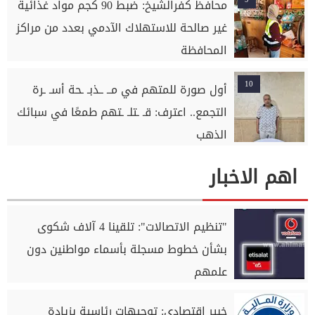
محافظ كفرالشيخ: ضبط 90 كجم مواد غذائية
غير صالحة للاستهلاك الآدمي بعدد من مراكز
المحافظة
10
أول صورة للمتهم في مــ ــذبـ ـحة أسـ ـرة
التجمع.. اعترف: قـ ـتلـ ـتهم طمعًا في سبائك
الذهب
اهم الاخبار
"تنظيم الاتصالات": تلقينا 4 آلاف شكوى
بشأن خطوط مسجلة بأسماء مواطنين دون
علمهم
خبير اقتصادي: توجيهات رئاسية بزيادة