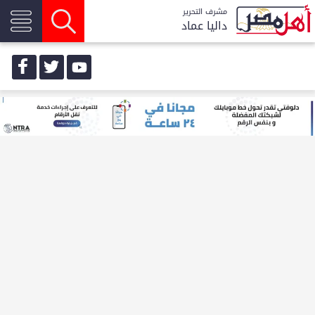
مشرف التحرير
داليا عماد