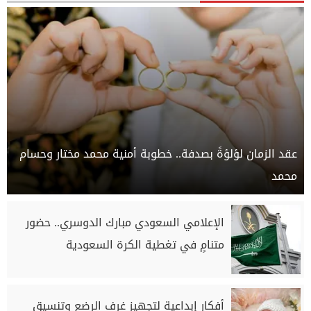
عقد الزمان لؤلؤةً بصدفة.. خطوبة أمنية محمد مختار وحسام
محمد
الإعلامي السعودي مبارك الدوسري.. حضور
متنامٍ في تغطية الكرة السعودية
أفكار إبداعية لتجهيز غرف الرضع وتنسيق