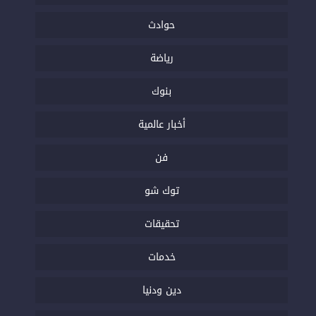
حوادث
رياضة
بنوك
أخبار عالمية
فن
توك شو
تحقيقات
خدمات
دين ودنيا