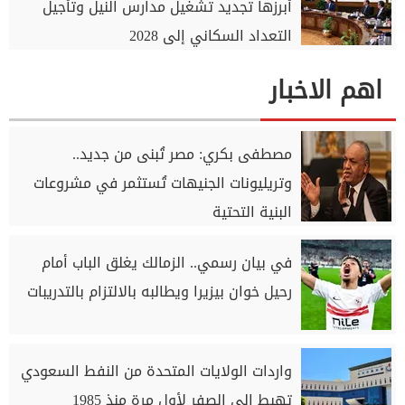
أبرزها تجديد تشغيل مدارس النيل وتأجيل
التعداد السكاني إلى 2028
اهم الاخبار
مصطفى بكري: مصر تُبنى من جديد..
وتريليونات الجنيهات تُستثمر في مشروعات
البنية التحتية
في بيان رسمي.. الزمالك يغلق الباب أمام
رحيل خوان بيزيرا ويطالبه بالالتزام بالتدريبات
واردات الولايات المتحدة من النفط السعودي
تهبط إلى الصفر لأول مرة منذ 1985