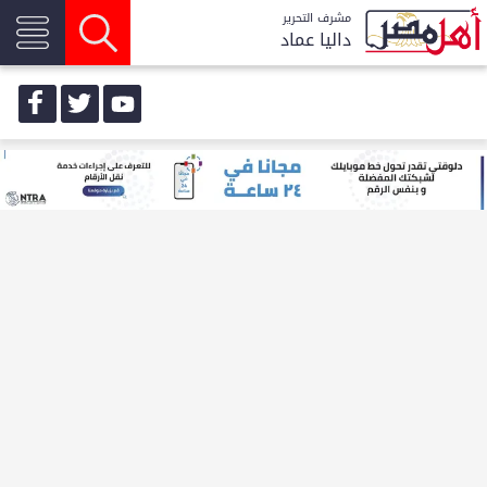
مشرف التحرير
داليا عماد