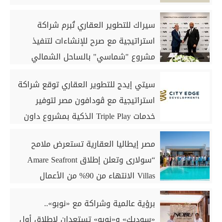
سيراك للتطوير العقاري تُبرم شراكة
استراتيجية مع صرح للإنشاءات لتنفيذ
مشروع "شماسي" بالساحل الشمالي
سيتي إيدج للتطوير العقاري توقع شراكة
استراتيجية مع ڤودافون مصر لتوفير
خدمات Triple Play الذكية بمشروع داون
تاون بمدينة العلمين الجديدة
مصر إيطاليا العقارية تستعرض ملامح
“سولارى وتعلن إطلاق Amare Seafront
Villas الانتهاء من 90% من الأعمال
الخرسانية للكبائن
برؤية عالمية وشراكة مع «نوبو»..
«سوديك» و«نوبو» تستعدان لإطلاق أول