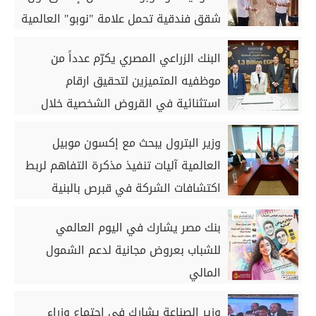
شقق فندقية تحمل علامة "نوبو" العالمية
في مصر ضمن مشروع «أوجامي» خلال
البنك الزراعي المصري يكرّم عدداً من
أيام
موظفيه المتميزين لتحقيق ارقام
استثنائية في القروض الشخصية خلال
الربع الأول من 2026
وزير البترول يبحث مع إكسون موبيل
العالمية آليات تنفيذ مذكرة التفاهم لربط
اكتشافات الشركة في قبرص بالبنية
التحتية المصرية
بنك مصر يشارك في اليوم العالمي
للشباب بعروض مجانية لدعم الشمول
المالي
وزير الصناعة يشارك في اجتماع وزراء