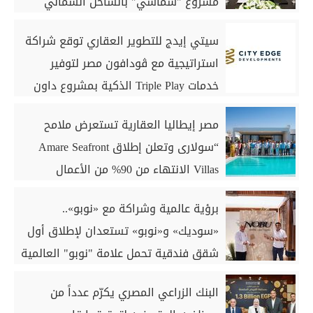
مشروع "شماسي" بالساحل الشمالي
سيتي إيدج للتطوير العقاري توقع شراكة
استراتيجية مع ڤودافون مصر لتوفير
خدمات Triple Play الذكية بمشروع داون
تاون بمدينة العلمين الجديدة
مصر إيطاليا العقارية تستعرض ملامح
“سولارى وتعلن إطلاق Amare Seafront
Villas الانتهاء من 90% من الأعمال
الخرسانية للكبائن
برؤية عالمية وشراكة مع «نوبو»..
«سوديك» و«نوبو» تستعدان لإطلاق أول
شقق فندقية تحمل علامة "نوبو" العالمية
في مصر ضمن مشروع «أوجامي» خلال
البنك الزراعي المصري يكرّم عدداً من
أيام