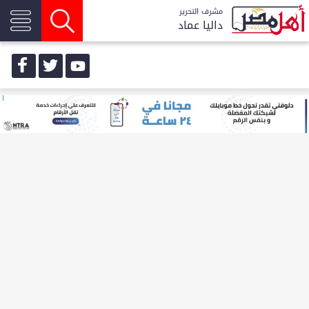
مشرف التحرير
داليا عماد