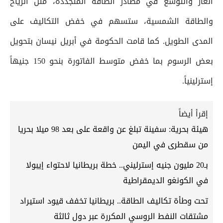
الغاز والتوسع في مصادر الطاقة المتجددة، مثل الرياح
والطاقة الشمسية، ستسهم في خفض التكاليف على
المدى الطويل. كما قامت الحكومة في أبريل نيسان بتحويل
بعض الرسوم بما خفض متوسط الفاتورة بنحو 150 جنيهاً
إسترلينياً.
إقرأ أيضاً
هيئة بحرية: سفينة تبلغ عن واقعة على بعد 98 ميلا بحريا
من سقطرى في اليمن
بـ20 مليون جنيه إسترليني.. خطة بريطانيا لاحتواء إيبولا
في الكونغو الديمقراطية
تحت وطأة تكاليف الطاقة.. بريطانيا تخفف قيود استيراد
مشتقات النفط الروسي المكررة عبر دول ثالثة