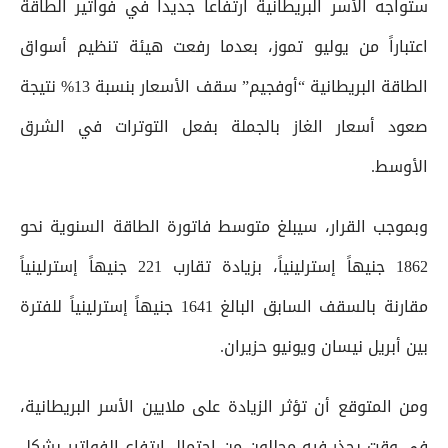
ستواجه الأسر البريطانية ارتفاعاً جديداً في فواتير الطاقة
اعتباراً من يوليو تموز، بعدما رفعت هيئة تنظيم أسواق
الطاقة البريطانية “أوفجيم” سقف الأسعار بنسبة 13% نتيجة
صعود أسعار الغاز بالجملة بفعل التوترات في الشرق
الأوسط.
وبموجب القرار، سيبلغ متوسط فاتورة الطاقة السنوية نحو
1862 جنيهاً إسترلينياً، بزيادة تقارب 221 جنيهاً إسترلينياً
مقارنة بالسقف السابق البالغ 1641 جنيهاً إسترلينياً للفترة
بين أبريل نيسان ويونيو حزيران.
ومن المتوقع أن تؤثر الزيادة على ملايين الأسر البريطانية،
في وقت يحذر فيه محللون من احتمال ارتفاع الفواتير بشكل