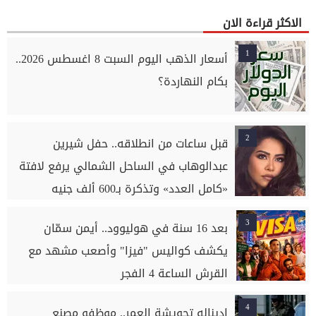
الاكثر قراءة الان
1
أسعار الذهب اليوم السبت 8 اغسطس 2026..
بكام النهاردة؟
2
قبل ساعات من انطلاقه.. حفل شيرين
عبدالوهاب في الساحل الشمالي يرفع لافتة
«كامل العدد» وتذكرة بـ600 ألف جنيه
3
بعد 16 سنة في هوليوود.. أيمن سمّان
يكشف كواليس "فيزا" وأصعب مشهد مع
القرش الساعة 4 الفجر
4
إديناله تحويشة العمر.. موظفو مصنع