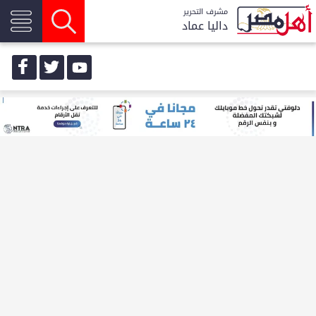
مشرف التحرير
داليا عماد