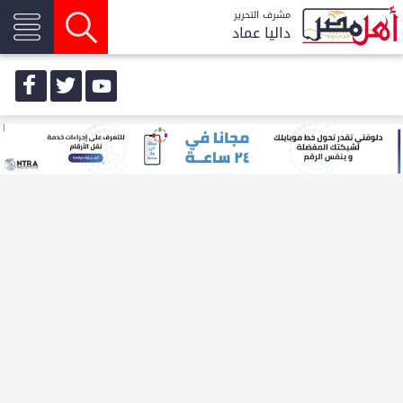
مشرف التحرير
داليا عماد