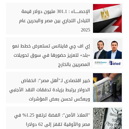
الإحصـــــاء : 301.1 مليون دولار قيمة
التبادل التجاري بين مصر والبحرين عام
2025
إي اف چي فاينانس تستعرض خطط نمو
«بلد» لتعزيز حضورها في سوق تحويلات
المصريين بالخارج
خبير اقتصادى لـ"أهل مصر": انخفاض
الدولار يرتبط بزيادة تدفقات النقد الأجنبي
ويعكس تحسن بعض المؤشرات
"الملاذ الآمن": الفضة ترتفع 1.25% في
مصر والأوقية تقفز إلى 62 دولارا