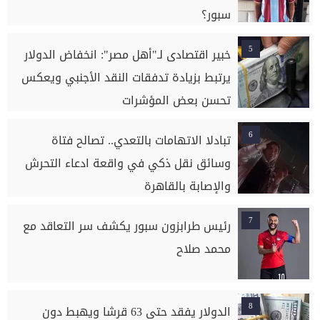
سبور؟
5
خبير اقتصادى لـ"أهل مصر": انخفاض الدولار
يرتبط بزيادة تدفقات النقد الأجنبي ويعكس
تحسن بعض المؤشرات
6
تبادلا الاتهامات بالتعدي.. تصالح فتاة
وسائق نقل ذكي في واقعة ادعاء التحرش
والإصابة بالقاهرة
7
رئيس طرابزون سبور يكشف سر التعاقد مع
محمد صلاح
8
الدولار يفقد حتى 63 قرشا ويهبط دون