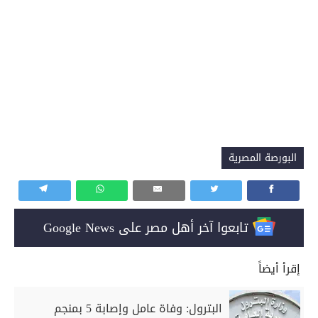
البورصة المصرية
تابعوا آخر أهل مصر على Google News
إقرأ أيضاً
البترول: وفاة عامل وإصابة 5 بمنجم