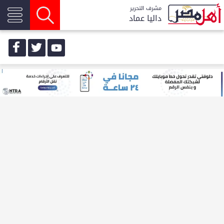
مشرف التحرير
داليا عماد