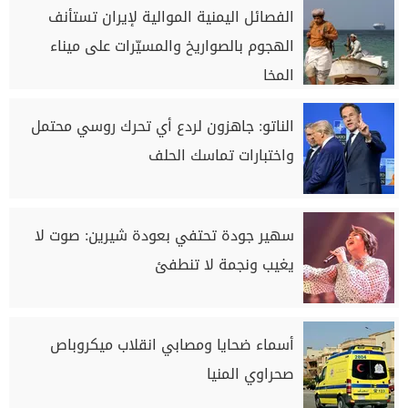
الفصائل اليمنية الموالية لإيران تستأنف
الهجوم بالصواريخ والمسيّرات على ميناء
المخا
الناتو: جاهزون لردع أي تحرك روسي محتمل
واختبارات تماسك الحلف
سهير جودة تحتفي بعودة شيرين: صوت لا
يغيب ونجمة لا تنطفئ
أسماء ضحايا ومصابي انقلاب ميكروباص
صحراوي المنيا