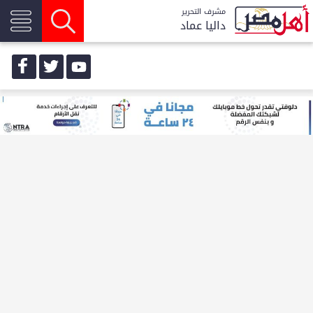
مشرف التحرير
داليا عماد