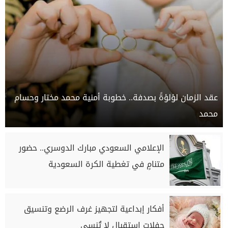
عقد الزمان لؤلؤةً بصدفة.. خطوبة أمنية محمد مختار وحسام
محمد
الإعلامي السعودي مبارك الدوسري.. حضور
متنامٍ في تغطية الكرة السعودية
أفكار إبداعية لتجهيز غرف الرضع وتنسيق
حفلات استقبال لا تُنسى