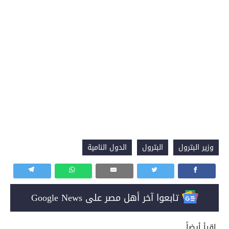
وزير البترول
البترول
الدول النامية
تابعوا آخر أهل مصر على Google News
إقرأ أيضاً