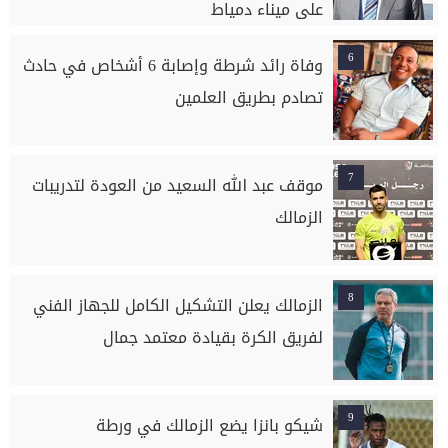
على ميناء دمياط
6
وفاة رائد شرطة وإصابة 6 أشخاص في حادث
تصادم بطريق العلمين
7
موقف عبد الله السعيد من العودة لتدريبات
الزمالك
8
الزمالك يعلن التشكيل الكامل للجهاز الفني
لفريق الكرة بقيادة معتمد جمال
9
شيكو بانزا يضع الزمالك في ورطة