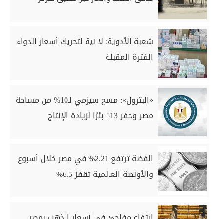
شعبة الأدوية: لا نية لتحريك أسعار الدواء
الفترة المقبلة
«البترول»: مسح سيزمي لـ10% من مساحة
مصر وحفر 513 بئرًا لزيادة الإنتاج
الفضة ترتفع 2.21% في مصر خلال أسبوع
والأونصة العالمية تقفز 6.5%
ارتفاع مفاجئ في أسعار الذهب بمصر..