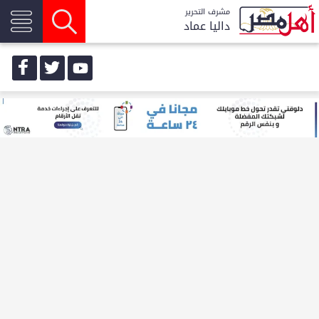
مشرف التحرير
داليا عماد