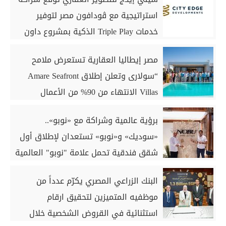
استراتيجية مع ڤودافون مصر لتوفير
خدمات Triple Play الذكية بمشروع داون
تاون بمدينة العلمين الجديدة
مصر إيطاليا العقارية تستعرض ملامح
“سولارى وتعلن إطلاق Amare Seafront
Villas الانتهاء من 90% من الأعمال
الخرسانية للكبائن
برؤية عالمية وشراكة مع «نوبو»..
«سوديك» و«نوبو» تستعدان لإطلاق أول
شقق فندقية تحمل علامة "نوبو" العالمية
في مصر ضمن مشروع «أوجامي» خلال
البنك الزراعي المصري يكرّم عدداً من
أيام
موظفيه المتميزين لتحقيق ارقام
استثنائية في القروض الشخصية خلال