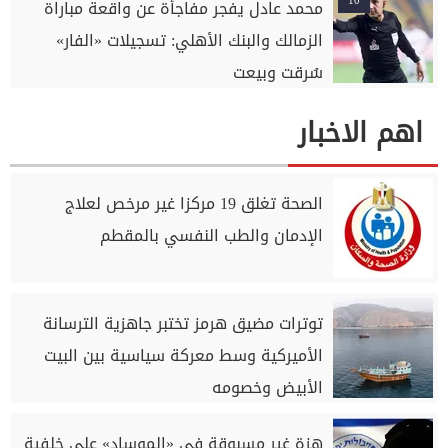
10
محمد عادل يفجر مفاجأة عن واقعة مباراة
الزمالك والبنك الأهلي: تسجيلات «الفار»
سُرقت وبيعت
اهم الاخبار
الصحة تغلق 19 مركزا غير مرخص لعلاج
الإدمان والطب النفسي بالمقطم
توترات مضيق هرمز تختبر جاهزية الترسانة
الأميركية وسط معركة سياسية بين البيت
الأبيض وخصومه
هزة غير مسبوقة في «الموساد» على خلفية