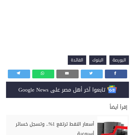
البورصة
البنوك
الفائدة
تابعوا آخر أهل مصر على Google News
إقرأ أيضاً
أسعار النفط ترتفع 1%.. وتسجل خسائر
أسبوعية