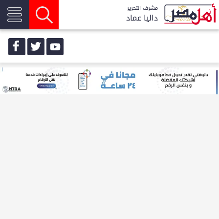
مشرف التحرير
داليا عماد