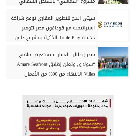
مشروع "شماسي" بالساحل الشمالي
سيتي إيدج للتطوير العقاري توقع شراكة
استراتيجية مع ڤودافون مصر لتوفير
خدمات Triple Play الذكية بمشروع داون
تاون بمدينة العلمين الجديدة
مصر إيطاليا العقارية تستعرض ملامح
“سولارى وتعلن إطلاق Amare Seafront
Villas الانتهاء من 90% من الأعمال
الخرسانية للكبائن