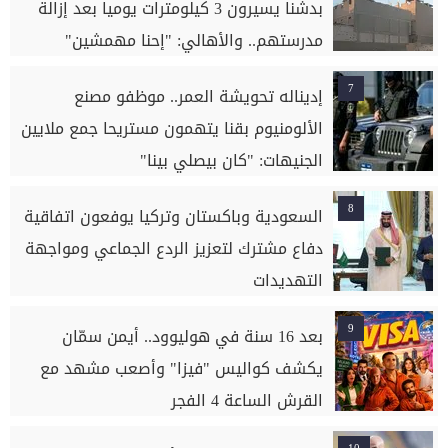
بدشنا يسيرون 3 كيلومترات يوميا بعد إزالة
مدرستهم.. والأهالي: "إحنا مهمشين"
7
إديناله تحويشة العمر.. موظفو مصنع
الألومنيوم بقنا يتهمون مستريحا جمع ملايين
الجنيهات: "كان بيصلي بينا"
8
السعودية وباكستان وتركيا يوفعون اتفاقية
دفاع مشترك لتعزيز الردع الجماعي ومواجهة
التهديدات
9
بعد 16 سنة في هوليوود.. أيمن سمّان
يكشف كواليس "فيزا" وأصعب مشهد مع
القرش الساعة 4 الفجر