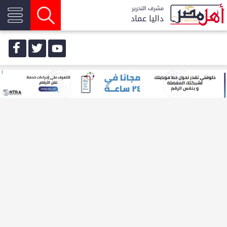
مشرف التحرير
داليا عماد