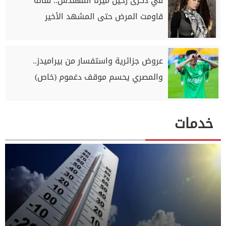
في ذكرى رحيل ميرنا المهندس.. فنانة
قاومت المرض حتى المشهد الأخير
عروض جزائرية واستفسار من بيراميدز..
والمصري يحسم موقف دغموم (خاص)
خدمات