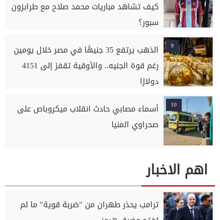
كيف تشاهد مباريات محمد صلاح مع طرابزون
سبور؟
9
الذهب يرتفع 35 جنيهًا في مصر خلال يومين
رغم قوة الجنيه.. والأوقية تقفز إلى 4151
دولارًا
10
أسماء مصابي حادث انقلاب ميكروباص على
صحراوي المنيا
اهم الاخبار
ترامب يحذر طهران من "ضربة قوية" ما لم