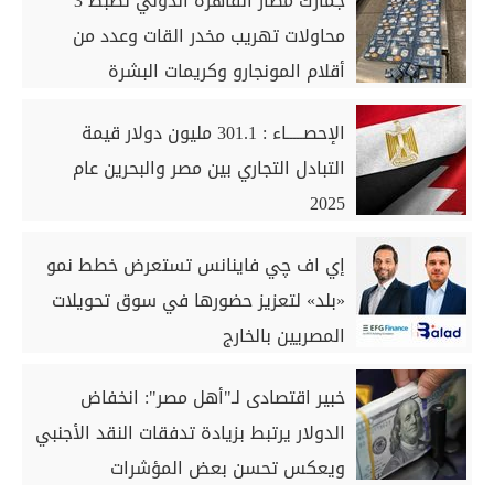
جمارك مطار القاهرة الدولي تضبط 3
محاولات تهريب مخدر القات وعدد من
أقلام المونجارو وكريمات البشرة
الإحصـــــاء : 301.1 مليون دولار قيمة
التبادل التجاري بين مصر والبحرين عام
2025
إي اف چي فاينانس تستعرض خطط نمو
«بلد» لتعزيز حضورها في سوق تحويلات
المصريين بالخارج
خبير اقتصادى لـ"أهل مصر": انخفاض
الدولار يرتبط بزيادة تدفقات النقد الأجنبي
ويعكس تحسن بعض المؤشرات