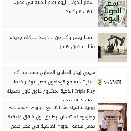
أسعار الدولار اليوم أمام الجنيه في مصر..
النهاردة بكام؟
النفط يقفز بأكثر من 3% بعد تحركات جديدة
بشأن مضيق هرمز
سيتي إيدج للتطوير العقاري توقع شراكة
استراتيجية مع ڤودافون مصر لتوفير خدمات
Triple Play الذكية بمشروع داون تاون بمدينة
العلمين الجديدة
برؤية عالمية وشراكة مع «نوبو».. «سوديك»
و«نوبو» تستعدان لإطلاق أول شقق فندقية
تحمل علامة "نوبو" العالمية في مصر ضمن