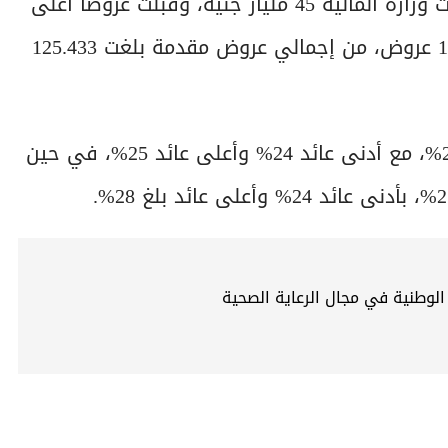
أما في طرح أذون الخزانة لأجل 182 يومًا، فقد طلبت وزارة المالية 45 مليار جنيه، وقبلت عروضًا أعلى
من المستهدف بقيمة 50.144 مليار جنيه بعدد 1005 عروض، من إجمالي عروض مقدمة بلغت 125.433
وبلغ متوسط العائد المرجح للعروض المقبولة 24.93%، مع أدنى عائد 24% وأعلى عائد 25%، في حين
الوطنية في مجال الرعاية الصحية