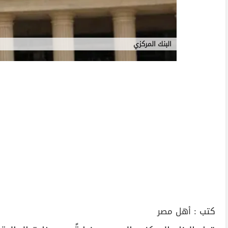
البنك المركزي
كتب :
أهل مصر