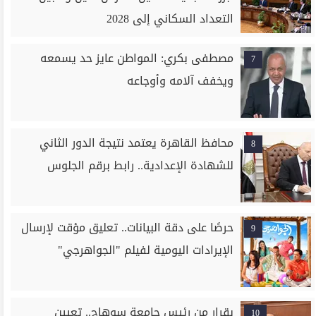
التعداد السكاني إلى 2028
مصطفى بكري: المواطن عايز حد يسمعه
7
ويخفف آلامه وأوجاعه
محافظ القاهرة يعتمد نتيجة الدور الثاني
8
للشهادة الإعدادية.. رابط برقم الجلوس
حرصًا على دقة البيانات.. تعليق مؤقت لإرسال
9
الإيرادات اليومية لفيلم "الجواهرجي"
بقرار من رئيس جامعة سوهاج.. تعيين
10