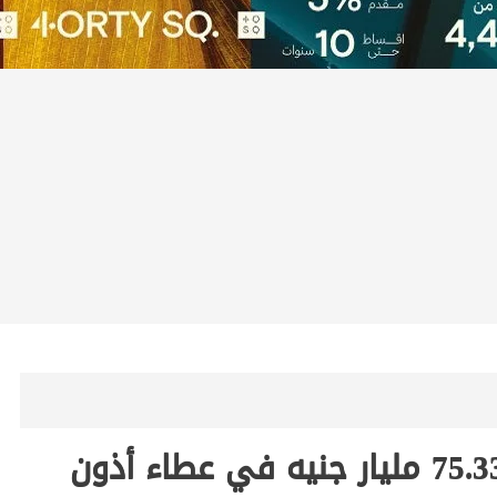
البنك المركزي يقبل سيولة بقيمة 75.33 مليار جنيه في عطاء أذون