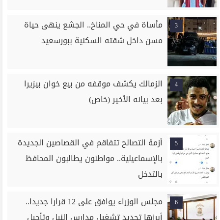
مأساة في حي المناخ.. الجشع ينهى حياة
3
مسن داخل شقته السكنية ببورسعيد
الزمالك يكشف موقفه من بيع خوان بيزيرا
4
بعد بيانه الأخير (خاص)
أزمة التصالح تتفاقم في القصاصين الجديدة
5
بالإسماعيلية.. مواطنون يطالبون المحافظ
بالتدخل
مجلس الوزراء يوافق على 12 قرارا جديدا..
6
أبرزها تجديد تشغيل مدارس النيل وتأجيل