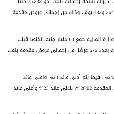
قبل البنك المركزي المصري، نيابةً عن وزارة المالية، سيولة بقيمة إجمالية بلغت نحو 75.333 مليار
جنيه في عطاء أذون خزانة بالجنيه المصري لأجلي 364 و182 يومًا، وذلك من إجمالي عروض مقدمة
وفي طرح أذون الخزانة لأجل 364 يومًا، استهدفت وزارة المالية جمع 60 مليار جنيه، لكنها قبلت
عروضًا أقل من المستهدف بقيمة 25.189 مليار جنيه بعدد 676 عرضًا، من إجمالي عروض مقدمة بلغت
وسجل متوسط العائد المرجح للعروض المقبولة 24.71%، فيما بلغ أدنى عائد 23% وأعلى عائد
24.79%، بينما سجل متوسط العائد المرجح للعروض المقدمة 26.02%، بأدنى عائد 23% وأعلى عائد