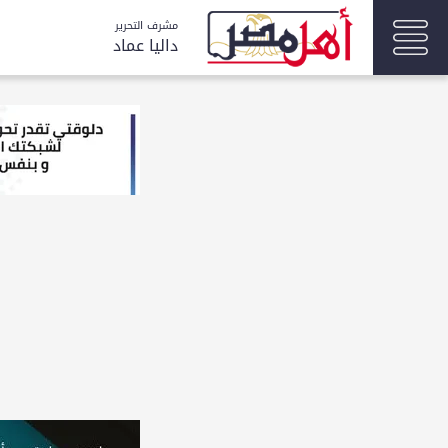
مشرف التحرير
داليا عماد