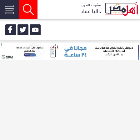
مشرف التحرير
داليا عماد