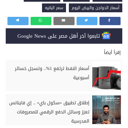
أسعار الدواجن والبيض اليوم
سعر البانيه
تابعوا آخر أهل مصر على Google News
إقرأ أيضاً
أسعار النفط ترتفع 1%.. وتسجل خسائر
أسبوعية
إطلاق تطبيق «سكول باي» .. إي فاينانس
تعزز وسائل الدفع الرقمي للمصروفات
المدرسية