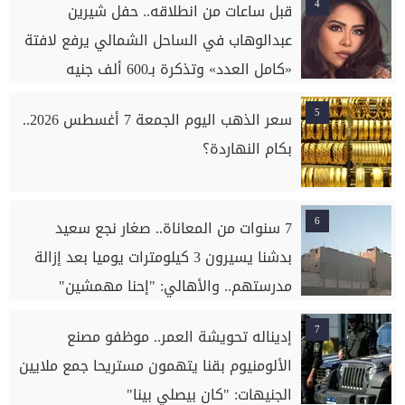
4
قبل ساعات من انطلاقه.. حفل شيرين
عبدالوهاب في الساحل الشمالي يرفع لافتة
«كامل العدد» وتذكرة بـ600 ألف جنيه
5
سعر الذهب اليوم الجمعة 7 أغسطس 2026..
بكام النهاردة؟
6
7 سنوات من المعاناة.. صغار نجع سعيد
بدشنا يسيرون 3 كيلومترات يوميا بعد إزالة
مدرستهم.. والأهالي: "إحنا مهمشين"
7
إديناله تحويشة العمر.. موظفو مصنع
الألومنيوم بقنا يتهمون مستريحا جمع ملايين
الجنيهات: "كان بيصلي بينا"