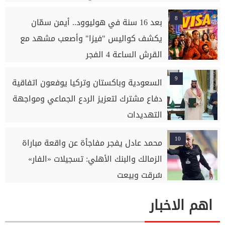
8
بعد 16 سنة في هوليوود.. أيمن سمّان
يكشف كواليس "فيزا" وأصعب مشهد مع
القرش الساعة 4 الفجر
9
السعودية وباكستان وتركيا يوفعون اتفاقية
دفاع مشترك لتعزيز الردع الجماعي ومواجهة
التهديدات
10
محمد عادل يفجر مفاجأة عن واقعة مباراة
الزمالك والبنك الأهلي: تسجيلات «الفار»
سُرقت وبيعت
اهم الاخبار