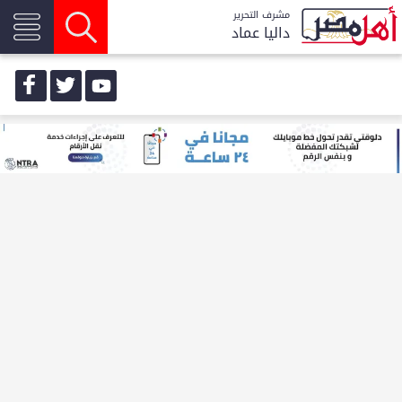
مشرف التحرير
داليا عماد