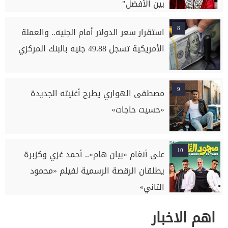
بين الأفضل"
8
استقرار سعر الدولار أمام الجنيه.. والعملة
الأمريكية تسجل 49.88 جنيه بالبنك المركزي
9
مصطفى الهواري يطرح أغنيته الجديدة
«حسيت حاجات»
10
على أنغام «بيان هام».. أحمد غزي وكزبرة
يطلقان الرقصة الرسمية لفيلم «محمود
التاني»
اهم الاخبار