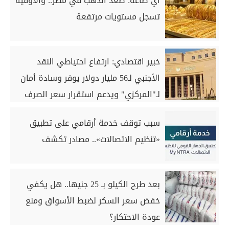
آي صاغة: صعد الذهب في مصر.. والأوقية
تسجل مستويات مرتفعة
خبير اقتصادي: ارتفاع احتياطي النقد
الأجنبي لـ56 مليار دولار يوفر وسادة أمان
لـ"المركزي" ويدعم استقرار سعر الصرف
سبب توقف خدمة أرقامي على تطبيق
«تنظيم الاتصالات».. مصادر تكشف
بعد طرح الكيلو بـ 25 جنيها.. هل يكفي
خفض سعر السكر لضبط الأسواق ومنع
عودة الاحتكار؟