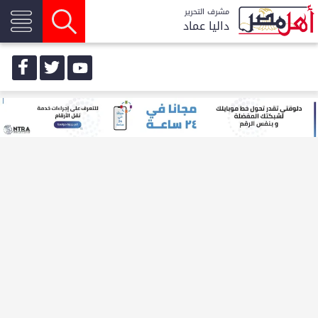
مشرف التحرير
داليا عماد