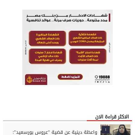
الاكثر قراءة الان
1
واعظة دينية عن قضية "عروس بورسعيد":