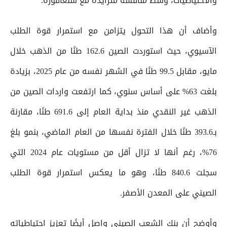
والاحتياطيات، وسط منافسة متزايدة مع سنغافورة.
وأضاف أن هذا التحول يتزامن مع استمرار قوة الطلب
الآسيوي، حيث استوردت الصين 162.6 طنًا من الذهب خلال
مايو، مقابل 99.5 طنًا في الشهر نفسه من عام 2025، بزيادة
بلغت 63% على أساس سنوي، كما ارتفعت واردات الصين من
الذهب غير النقدي منذ بداية العام إلى 691.6 طنًا، مقارنة
بـ393.6 طنًا خلال الفترة نفسها من العام الماضي، بنمو بلغ
76%، رغم أنها لا تزال أقل من مستويات عام 2024 التي
سجلت 840.6 طنًا، وهو ما يعكس استمرار قوة الطلب
الصيني على المعدن الأصفر.
وأوضح أن بنك الشعب الصيني واصل أيضًا تعزيز احتياطياته