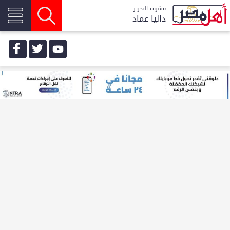
مشرف التحرير
داليا عماد