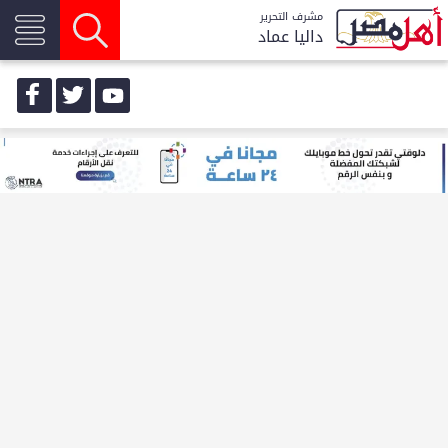
مشرف التحرير
داليا عماد