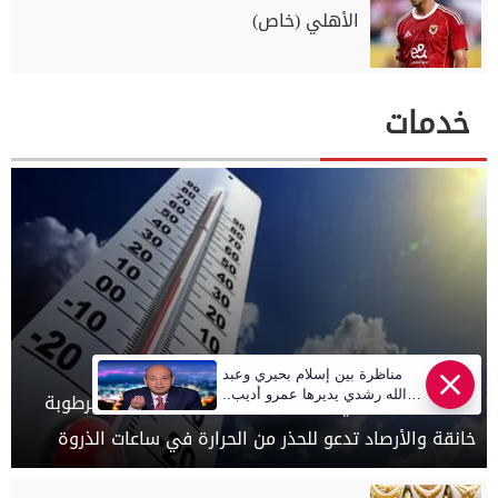
الأهلي (خاص)
خدمات
مناظرة بين إسلام بحيري وعبد
الله رشدي يديرها عمرو أديب..
الطقس اليوم في مصر.. صيف يوليو يفرض كلمته برطوبة
قريبا | أهل مصر
خانقة والأرصاد تدعو للحذر من الحرارة في ساعات الذروة