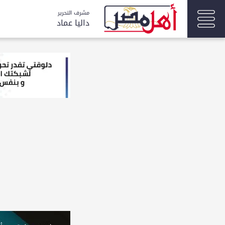
مشرف التحرير
داليا عماد