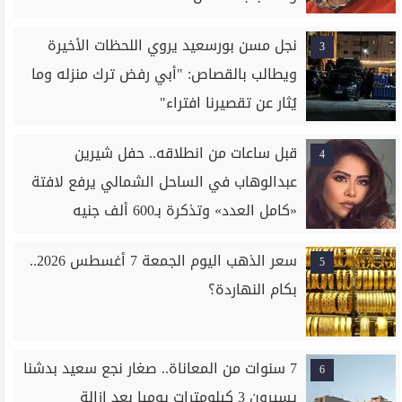
نجل مسن بورسعيد يروي اللحظات الأخيرة
3
ويطالب بالقصاص: "أبي رفض ترك منزله وما
يُثار عن تقصيرنا افتراء"
قبل ساعات من انطلاقه.. حفل شيرين
4
عبدالوهاب في الساحل الشمالي يرفع لافتة
«كامل العدد» وتذكرة بـ600 ألف جنيه
سعر الذهب اليوم الجمعة 7 أغسطس 2026..
5
بكام النهاردة؟
7 سنوات من المعاناة.. صغار نجع سعيد بدشنا
6
يسيرون 3 كيلومترات يوميا بعد إزالة