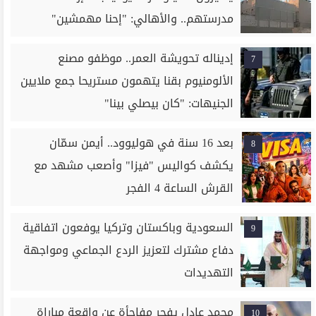
مدرستهم.. والأهالي: "إحنا مهمشين"
إديناله تحويشة العمر.. موظفو مصنع
7
الألومنيوم بقنا يتهمون مستريحا جمع ملايين
الجنيهات: "كان بيصلي بينا"
بعد 16 سنة في هوليوود.. أيمن سمّان
8
يكشف كواليس "فيزا" وأصعب مشهد مع
القرش الساعة 4 الفجر
السعودية وباكستان وتركيا يوفعون اتفاقية
9
دفاع مشترك لتعزيز الردع الجماعي ومواجهة
التهديدات
محمد عادل يفجر مفاجأة عن واقعة مباراة
10