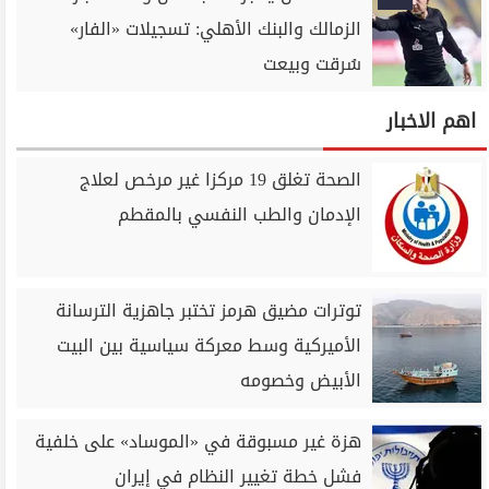
الزمالك والبنك الأهلي: تسجيلات «الفار»
سُرقت وبيعت
اهم الاخبار
الصحة تغلق 19 مركزا غير مرخص لعلاج
الإدمان والطب النفسي بالمقطم
توترات مضيق هرمز تختبر جاهزية الترسانة
الأميركية وسط معركة سياسية بين البيت
الأبيض وخصومه
هزة غير مسبوقة في «الموساد» على خلفية
فشل خطة تغيير النظام في إيران