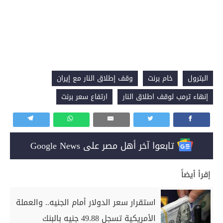
البترول
خام برنت
وقف إطلاق النار مع إيران
إنهاء ترمب لوقف اطلاق النار
ارتفاع سعر برنت
تابعوا آخر أهل مصر على Google News
إقرأ أيضاً
استقرار سعر الدولار أمام الجنيه.. والعملة
الأمريكية تسجل 49.88 جنيه بالبنك