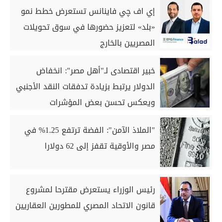
إي اف چي فاينانس تستعرض خطط نمو
«بلد» لتعزيز حضورها في سوق تحويلات
المصريين بالخارج
خبير اقتصادى لـ"أهل مصر": انخفاض
الدولار يرتبط بزيادة تدفقات النقد الأجنبي
ويعكس تحسن بعض المؤشرات
"الملاذ الآمن": الفضة ترتفع 1.25% في
مصر والأوقية تقفز إلى 62 دولارا
رئيس الوزراء يستعرض مقترحا لمشروع
قانون الاتحاد المصري للمطورين العقاريين