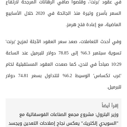
في عقود 'برنت'، وقلصوا صافي الرهانات المرجحة لارتفاع
السعر بأسرع وتيرة منذ الجائحة في 2020 خلال الأسابيع
الماضية، مع إعادة فتح هرمز.
وفي أحدث التعاملات، صعد سعر العقود الآجلة لمزيج 'برنت'
تسوية سبتمبر 6.3% إلى 78.85 دولار للبرميل عند الساعة
10:29 صباحاً في لندن، كما صعدت العقود المستقبلية لخام
'غرب تكساس' الوسيط 6.2% لتتداول بسعر 74.81 دولار
للبرميل.
إقرأ أيضاً
وزير البترول: مشروع مجمع الصناعات الفوسفاتية مع
"السويدي إلكتريك" يعكس نجاح إصلاحات التعدين ويجسد