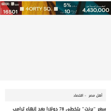
أهل مصر
اقتصاد
سعر "برنت" يتخطى 78 دولارا بعد إنهاء ترامب