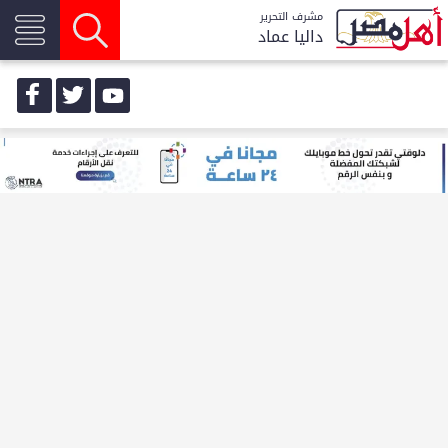
مشرف التحرير
داليا عماد