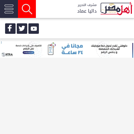
مشرف التحرير
داليا عماد