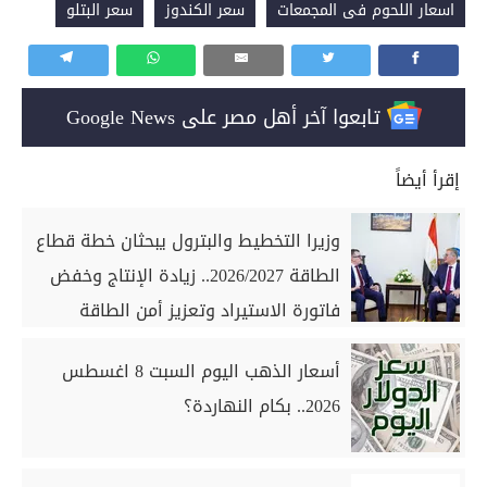
اسعار اللحوم فى المجمعات
سعر الكندوز
سعر البتلو
تابعوا آخر أهل مصر على Google News
إقرأ أيضاً
وزيرا التخطيط والبترول يبحثان خطة قطاع
الطاقة 2026/2027.. زيادة الإنتاج وخفض
فاتورة الاستيراد وتعزيز أمن الطاقة
أسعار الذهب اليوم السبت 8 اغسطس
2026.. بكام النهاردة؟