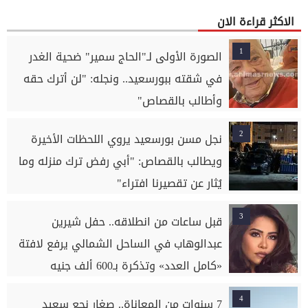
الاكثر قراءة الان
1
الصورة الأولى لـ"الحاج سمير" ضحية الغدر
في شقته ببورسعيد.. ونجله: "لن أترك حقه
وأطالب بالقصاص"
2
نجل مسن بورسعيد يروي اللحظات الأخيرة
ويطالب بالقصاص: "أبي رفض ترك منزله وما
يُثار عن تقصيرنا افتراء"
3
قبل ساعات من انطلاقه.. حفل شيرين
عبدالوهاب في الساحل الشمالي يرفع لافتة
«كامل العدد» وتذكرة بـ600 ألف جنيه
4
7 سنوات من المعاناة.. صغار نجع سعيد