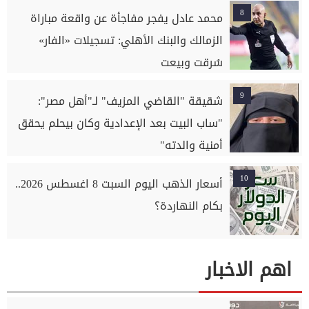
8
محمد عادل يفجر مفاجأة عن واقعة مباراة
الزمالك والبنك الأهلي: تسجيلات «الفار»
سُرقت وبيعت
9
شقيقة "القاضي المزيف" لـ"أهل مصر":
"ساب البيت بعد الإعدادية وكان بيحلم يحقق
أمنية والدته"
10
أسعار الذهب اليوم السبت 8 اغسطس 2026..
بكام النهاردة؟
اهم الاخبار