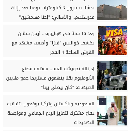
بدشنا يسيرون 3 كيلومترات يوميا بعد إزالة
مدرستهم.. والأهالي: "إحنا مهمشين"
5
بعد 16 سنة في هوليوود.. أيمن سمّان
يكشف كواليس "فيزا" وأصعب مشهد مع
القرش الساعة 4 الفجر
6
إديناله تحويشة العمر.. موظفو مصنع
الألومنيوم بقنا يتهمون مستريحا جمع ملايين
الجنيهات: "كان بيصلي بينا"
7
السعودية وباكستان وتركيا يوفعون اتفاقية
دفاع مشترك لتعزيز الردع الجماعي ومواجهة
التهديدات