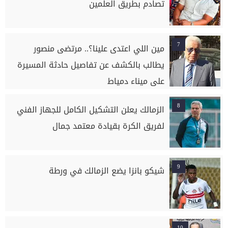
تصادم بطريق العلمين
7
مين اللي اعتدى علينا؟.. مرتضى منصور
يطالب بالكشف عن تفاصيل حادثة المسيرة
على ميناء دمياط
8
الزمالك يعلن التشكيل الكامل للجهاز الفني
لفريق الكرة بقيادة معتمد جمال
9
شيكو بانزا يضع الزمالك في ورطة
10