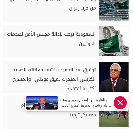
من حرب إيران
السعودية ترحب بإدانة مجلس الأمن لهجمات
الحوثيين
توفيق عبد الحميد يكشف معاناته الصحية:
الكرسي المتحرك يعيق عودتي.. والمسرح
أكثر ما أفتقده
مناظرة بين إسلام بحيري وعبد
ريزا سبور يهزم بيراميدز وديًا في ختام
الله رشدي يديرها عمرو أديب..
قريبا | أهل مصر
معسكر تركيا