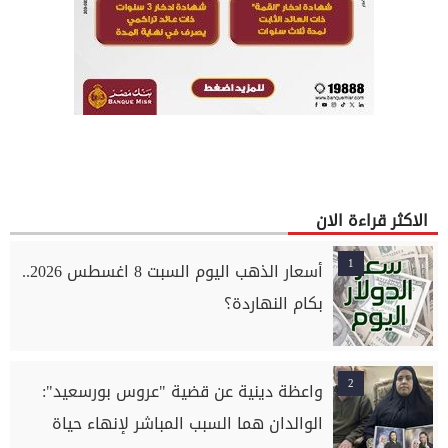
الاكثر قراءة الان
1
أسعار الذهب اليوم السبت 8 اغسطس 2026..
بكام النهاردة؟
2
واعظة دينية عن قضية "عروس بورسعيد":
الوالدان هما السبب المباشر لإنهاء حياة