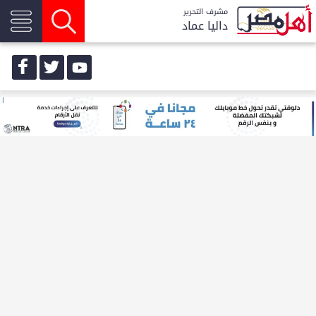
مشرف التحرير
داليا عماد