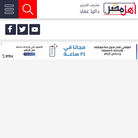
مشرف التحرير
داليا عماد