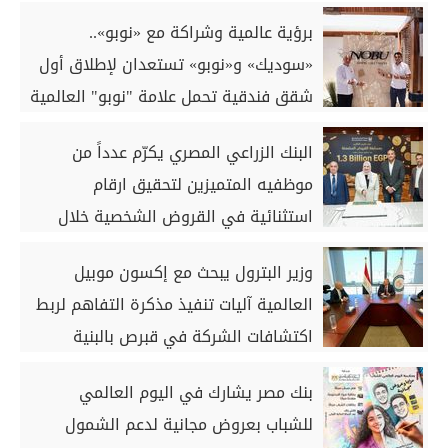
الخرسانية للكبائن
برؤية عالمية وشراكة مع «نوبو»..
«سوديك» و«نوبو» تستعدان لإطلاق أول
شقق فندقية تحمل علامة "نوبو" العالمية
في مصر ضمن مشروع «أوجامي» خلال
البنك الزراعي المصري يكرّم عدداً من
أيام
موظفيه المتميزين لتحقيق ارقام
استثنائية في القروض الشخصية خلال
الربع الأول من 2026
وزير البترول يبحث مع إكسون موبيل
العالمية آليات تنفيذ مذكرة التفاهم لربط
اكتشافات الشركة في قبرص بالبنية
التحتية المصرية
بنك مصر يشارك في اليوم العالمي
للشباب بعروض مجانية لدعم الشمول