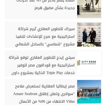
النفط يقفز بأكثر من 3% بعد تحركات
جديدة بشأن مضيق هرمز
سيراك للتطوير العقاري تُبرم شراكة
استراتيجية مع صرح للإنشاءات لتنفيذ
مشروع "شماسي" بالساحل الشمالي
سيتي إيدج للتطوير العقاري توقع شراكة
استراتيجية مع ڤودافون مصر لتوفير
خدمات Triple Play الذكية بمشروع داون
تاون بمدينة العلمين الجديدة
مصر إيطاليا العقارية تستعرض ملامح
“سولارى وتعلن إطلاق Amare Seafront
Villas الانتهاء من 90% من الأعمال