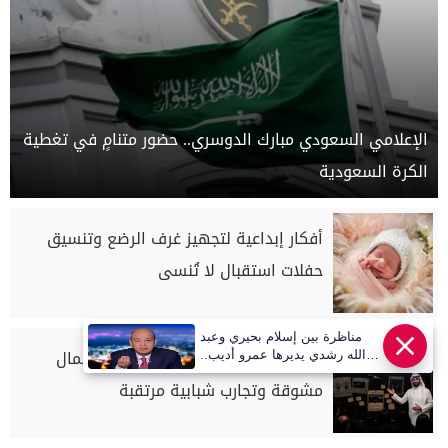
الإعلامي السعودي مبارك الدوسري.. حضور متنامٍ في تغطية
الكرة السعودية
أفكار إبداعية لتجهيز غرف الرضع وتنسيق
حفلات استقبال لا تُنسى
مناظرة بين إسلام بحيري وعبد
خريطة الدراما الخليجية المتجددة: أعمال
الله رشدي يديرها عمرو أديب..
قريبا | أهل مصر
مشوقة وتجارب شبابية مرتقبة