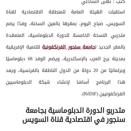
كتب :
نهى الشاذلي
استقبلت الهيئة العامة للمنطقة الاقتصادية لقناة
السويس، صباح اليوم، بمقرها بالعين السخنة، وفدًا يضم
متدربي النسخة الخامسة للدورة الدبلوماسية، المنعقدة
بالمقر الجديد ل
جامعة سنجور الفرنكفونية
للتنمية الإفريقية
بمدينة برج العرب بالإسكندرية، ويضم الوفد 68 دبلوماسيًا
وبرلمانيًا من 20 دولة من الدول الناطقة بالفرنسية، ويعد
هذا البرنامج أساسًا لإنشاء شبكة الدبلوماسيين
الفرنكفونيين (RéDiF).
متدربو الدورة الدبلوماسية بجامعة
سنجور في اقتصادية قناة السويس