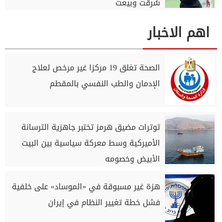
سُرقت وبيعت
اهم الاخبار
الصحة تغلق 19 مركزا غير مرخص لعلاج
الإدمان والطب النفسي بالمقطم
توترات مضيق هرمز تختبر جاهزية الترسانة
الأميركية وسط معركة سياسية بين البيت
الأبيض وخصومه
هزة غير مسبوقة في «الموساد» على خلفية
فشل خطة تغيير النظام في إيران