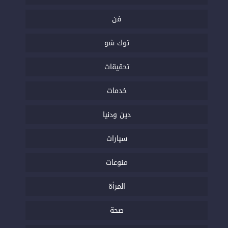
فن
توك شو
تحقيقات
خدمات
دين ودنيا
سيارات
منوعات
المرأة
صحة