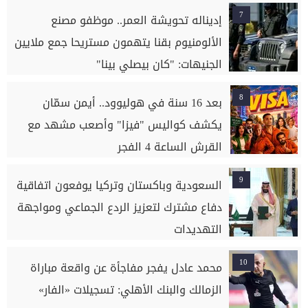
7
إديناله تحويشة العمر.. موظفو مصنع
الألومنيوم بقنا يتهمون مستريحا جمع ملايين
الجنيهات: "كان بيصلي بينا"
8
بعد 16 سنة في هوليوود.. أيمن سمّان
يكشف كواليس "فيزا" وأصعب مشهد مع
القرش الساعة 4 الفجر
9
السعودية وباكستان وتركيا يوفعون اتفاقية
دفاع مشترك لتعزيز الردع الجماعي ومواجهة
التهديدات
10
محمد عادل يفجر مفاجأة عن واقعة مباراة
الزمالك والبنك الأهلي: تسجيلات «الفار»