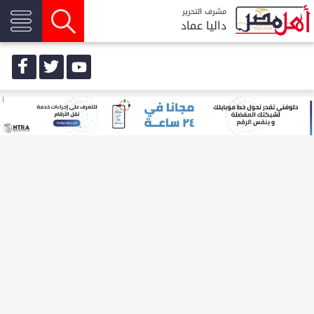
مشرف التحرير
داليا عماد