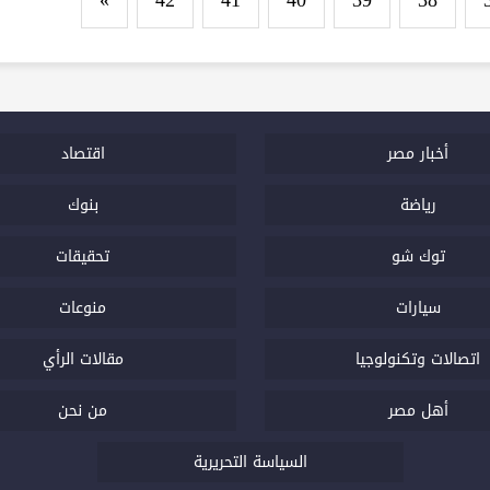
»
42
41
40
39
38
أخبار مصر
اقتصاد
رياضة
بنوك
توك شو
تحقيقات
سيارات
منوعات
اتصالات وتكنولوجيا
مقالات الرأي
أهل مصر
من نحن
السياسة التحريرية