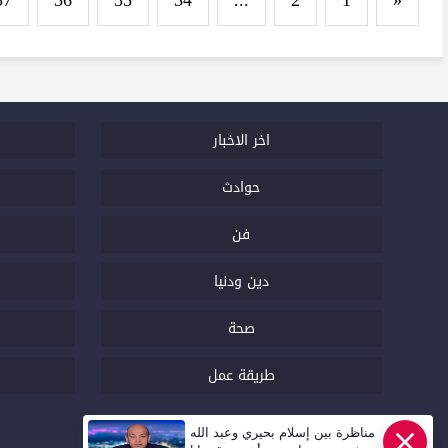
37
36
35
34
...
2
1
«
اخر الاخبار
حوادث
فن
دين ودنيا
صحة
طريقة عمل
مناظرة بين إسلام بحيري وعبد الله