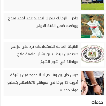
خاص.. الزمالك يتحرك لتجديد عقد أحمد فتوح
ووضعه ضمن الفئة الأولى
الهيئة العامة للاستعلامات ترد على مزاعم
صحيفتين بريطانيتين بشأن واقعة علاج
مواطنة في شرم الشيخ
حبس طبيبين و10 صيادلة وموظفين بشركة
أدوية 15 يومًا في سوهاج لاتهامهم بتصنيع
مواد مخدرة
خدمات