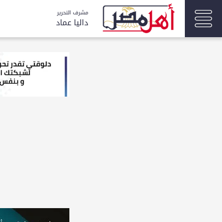
مشرف التحرير
داليا عماد