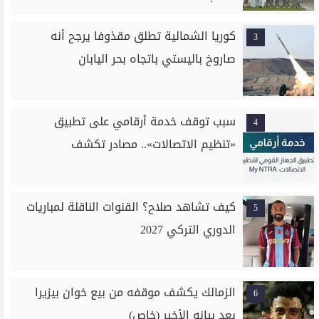
كوريا الشمالية تطلق مقذوفا يرجح أنه
3
صاروخ باليستي باتجاه بحر اليابان
سبب توقف خدمة أرقامي على تطبيق
4
«تنظيم الاتصالات».. مصادر تكشف
كيف تشاهد صلاح؟ القنوات الناقلة لمباريات
5
الدوري التركي 2027
الزمالك يكشف موقفه من بيع خوان بيزيرا
6
بعد بيانه الأخير (خاص)