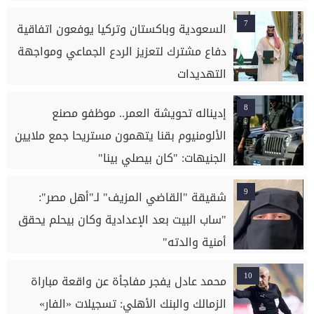
7
السعودية وباكستان وتركيا يوفعون اتفاقية
دفاع مشترك لتعزيز الردع الجماعي ومواجهة
التهديدات
8
إديناله تحويشة العمر.. موظفو مصنع
الألومنيوم بقنا يتهمون مستريحا جمع ملايين
الجنيهات: "كان بيصلي بينا"
9
شقيقة "القاضي المزيف" لـ"أهل مصر":
"ساب البيت بعد الإعدادية وكان بيحلم يحقق
أمنية والدته"
10
محمد عادل يفجر مفاجأة عن واقعة مباراة
الزمالك والبنك الأهلي: تسجيلات «الفار»