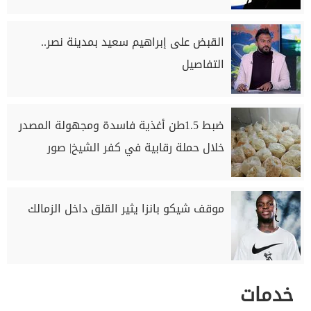
القبض على إبراهيم سعيد بمدينة نصر..
التفاصيل
ضبط 1.5طن أغذية فاسدة ومجهولة المصدر
خلال حملة رقابية في كفر الشيخ| صور
موقف شيكو بانزا يثير القلق داخل الزمالك
خدمات