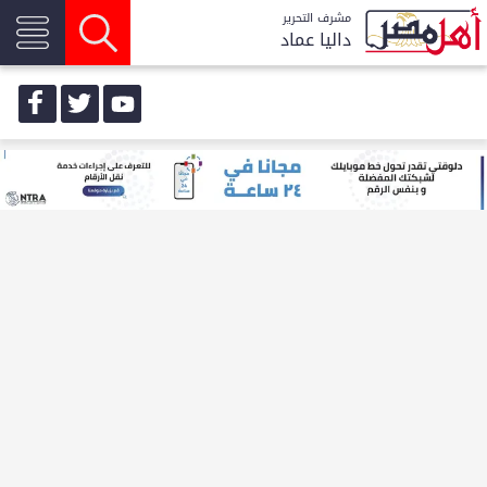
مشرف التحرير
داليا عماد