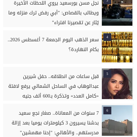
3
نجل مسن بورسعيد يروي اللحظات الأخيرة
ويطالب بالقصاص: "أبي رفض ترك منزله وما
يُثار عن تقصيرنا افتراء"
4
سعر الذهب اليوم الجمعة 7 أغسطس 2026..
بكام النهاردة؟
5
قبل ساعات من انطلاقه.. حفل شيرين
عبدالوهاب في الساحل الشمالي يرفع لافتة
«كامل العدد» وتذكرة بـ600 ألف جنيه
6
7 سنوات من المعاناة.. صغار نجع سعيد
بدشنا يسيرون 3 كيلومترات يوميا بعد إزالة
مدرستهم.. والأهالي: "إحنا مهمشين"