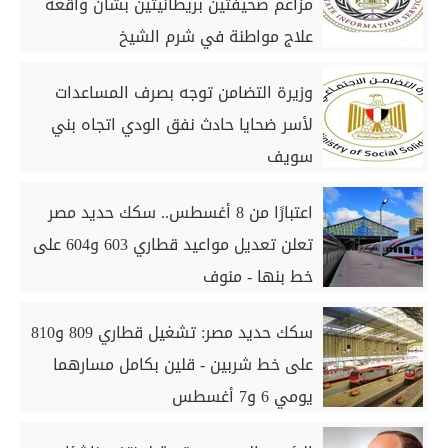
مزاعم صحيفتين بريطانيتين بشأن واقعة
علاج مواطنة في شرم الشيخ
وزيرة التضامن توجه بصرف المساعدات
لأسر ضحايا حادث نفق الودي اتجاه بني
سويف
اعتبارًا من 8 أغسطس.. سكك حديد مصر
تعلن تعديل مواعيد قطاري 603 و604 على
خط بنها - منوف
سكك حديد مصر: تشغيل قطاري 809 و810
على خط شربين - قلين بكامل مسارهما
يومي 6 و7 أغسطس