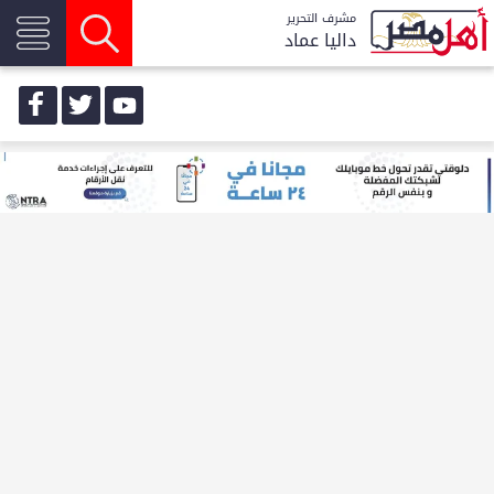
مشرف التحرير
داليا عماد