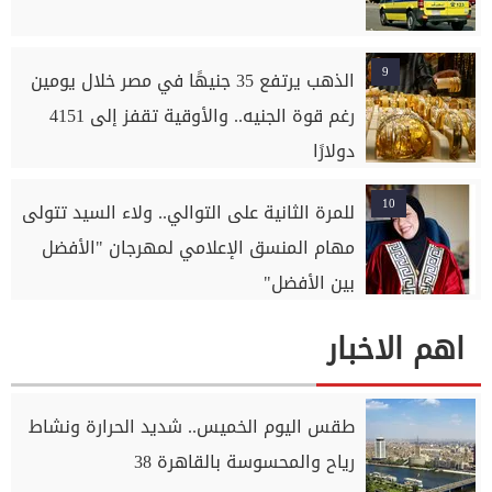
9
الذهب يرتفع 35 جنيهًا في مصر خلال يومين
رغم قوة الجنيه.. والأوقية تقفز إلى 4151
دولارًا
10
للمرة الثانية على التوالي.. ولاء السيد تتولى
مهام المنسق الإعلامي لمهرجان "الأفضل
بين الأفضل"
اهم الاخبار
طقس اليوم الخميس.. شديد الحرارة ونشاط
رياح والمحسوسة بالقاهرة 38