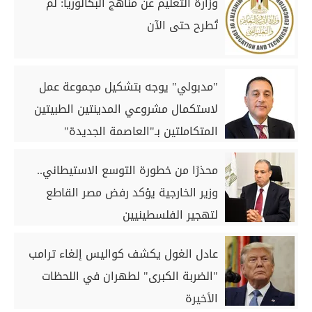
وزارة التعليم عن مناهج البكالوريا: لم
تُطرح حتى الآن
"مدبولي" يوجه بتشكيل مجموعة عمل
لاستكمال مشروعي المدينتين الطبيتين
المتكاملتين بـ"العاصمة الجديدة"
و"العلمين"
محذرًا من خطورة التوسع الاستيطاني..
وزير الخارجية يؤكد رفض مصر القاطع
لتهجير الفلسطينيين
عادل الغول يكشف كواليس إلغاء ترامب
"الضربة الكبرى" لطهران في اللحظات
الأخيرة