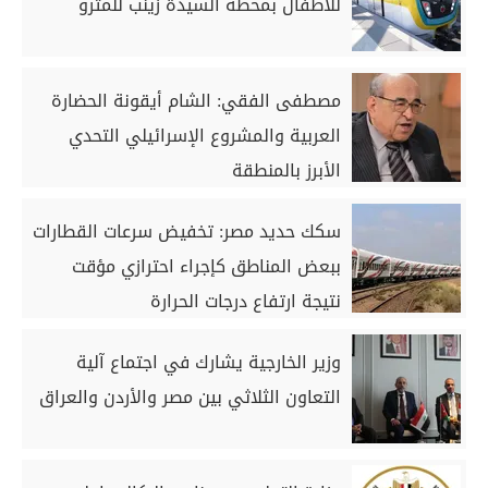
للأطفال بمحطة السيدة زينب للمترو
مصطفى الفقي: الشام أيقونة الحضارة
العربية والمشروع الإسرائيلي التحدي
الأبرز بالمنطقة
سكك حديد مصر: تخفيض سرعات القطارات
ببعض المناطق كإجراء احترازي مؤقت
نتيجة ارتفاع درجات الحرارة
وزير الخارجية يشارك في اجتماع آلية
التعاون الثلاثي بين مصر والأردن والعراق